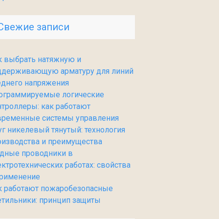
Свежие записи
к выбрать натяжную и
ддерживающую арматуру для линий
еднего напряжения
ограммируемые логические
нтроллеры: как работают
временные системы управления
уг никелевый тянутый: технология
оизводства и преимущества
дные проводники в
ектротехнических работах: свойства
применение
к работают пожаробезопасные
етильники: принцип защиты