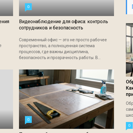
0
ения
Видеонаблюдение для офиса: контроль
сотрудников и безопасность
Современный офис — это не просто рабочее
е
пространство, а полноценная система
процессов, где важны дисциплина,
безопасность и прозрачность работы. В...
Об
Ка
пр
Обр
сам
шко
0
0