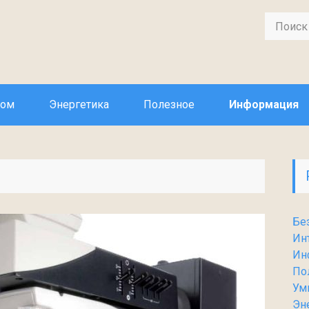
дом
Энергетика
Полезное
Информация
Бе
Ин
Ин
По
Ум
Эн