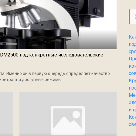
Ка
по
ср
a DM2500 под конкретные исследовательские
Пр
ко
со
па. Именно он в первую очередь определяет качество
контраст и доступные режимы...
Кр
пр
Ме
эл
и 
Ка
св