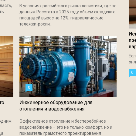
ласть,
В условиях российского рынка логистики, где по
ть
данным Росстата в 2025 году объем складских
площадей вырос на 12%, гидравлические
тележки-рохли...
Ис
пр
вар
Есл
онл
0
0
то
Инженерное оборудование для
отопления и водоснабжения
 одним
Эффективное отопление и бесперебойное
водоснабжение – это не только комфорт, но и
да
показатель грамотного проектирования