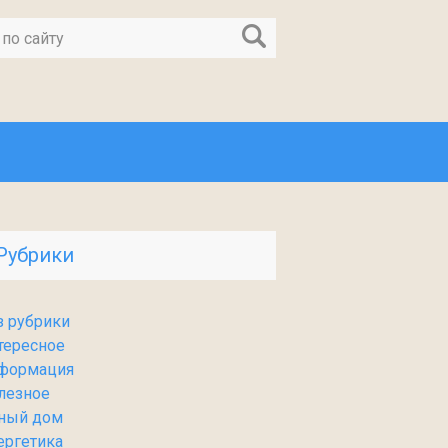
Рубрики
з рубрики
тересное
формация
лезное
ный дом
ергетика