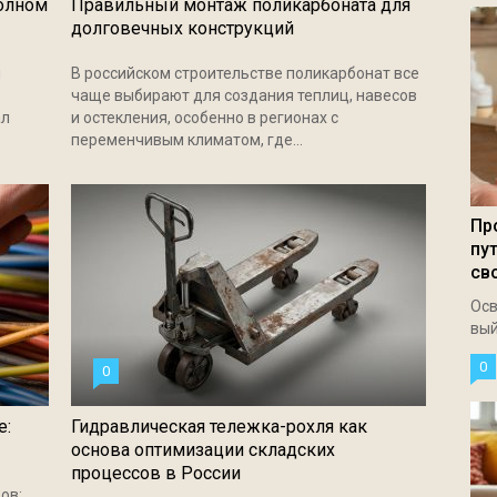
полном
Правильный монтаж поликарбоната для
долговечных конструкций
и
В российском строительстве поликарбонат все
чаще выбирают для создания теплиц, навесов
ал
и остекления, особенно в регионах с
переменчивым климатом, где...
Пр
пу
св
Осв
вый
0
0
е:
Гидравлическая тележка-рохля как
основа оптимизации складских
процессов в России
ов: