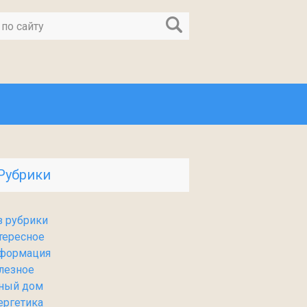
Рубрики
з рубрики
тересное
формация
лезное
ный дом
ергетика