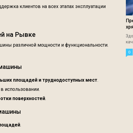
ддержка клиентов на всех этапах эксплуатации
Пр
хр
й на Рывке
Здо
кач
ашины различной мощности и функциональности.
0
 машины
льших площадей и труднодоступных мест
.
 в использовании.
отки поверхностей
.
 машины
площадей
.