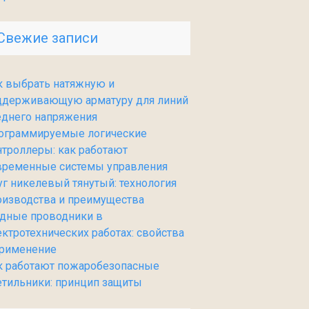
Свежие записи
к выбрать натяжную и
ддерживающую арматуру для линий
еднего напряжения
ограммируемые логические
нтроллеры: как работают
временные системы управления
уг никелевый тянутый: технология
оизводства и преимущества
дные проводники в
ектротехнических работах: свойства
применение
к работают пожаробезопасные
етильники: принцип защиты