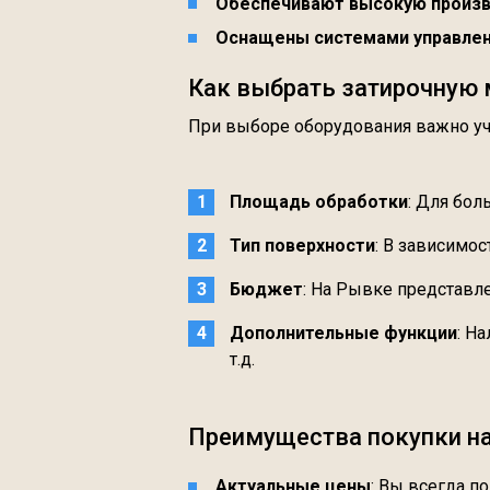
Обеспечивают высокую произ
Оснащены системами управлен
Как выбрать затирочную 
При выборе оборудования важно уч
Площадь обработки
: Для бо
Тип поверхности
: В зависимос
Бюджет
: На Рывке представл
Дополнительные функции
: Н
т.д.
Преимущества покупки н
Актуальные цены
: Вы всегда п