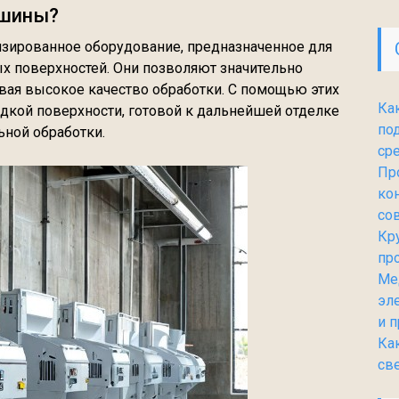
ашины?
зированное оборудование, предназначенное для
х поверхностей. Они позволяют значительно
ивая высокое качество обработки. С помощью этих
Ка
дкой поверхности, готовой к дальнейшей отделке
по
ьной обработки.
ср
Пр
ко
со
Кр
пр
Ме
эл
и 
Ка
св