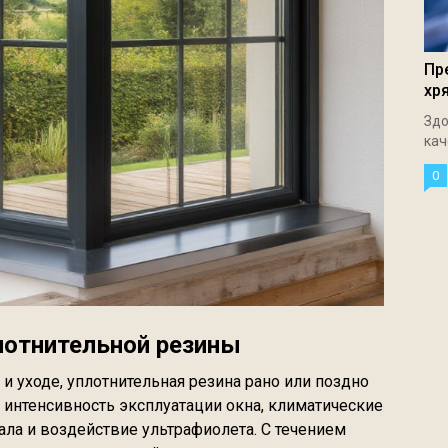
Пр
хр
Здо
кач
0
лотнительной резины
и уходе, уплотнительная резина рано или поздно
т интенсивность эксплуатации окна, климатические
ала и воздействие ультрафиолета. С течением