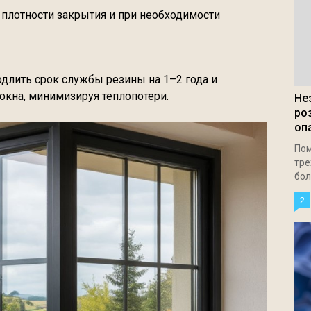
а плотности закрытия и при необходимости
длить срок службы резины на 1–2 года и
окна, минимизируя теплопотери.
Не
ро
оп
Пом
тре
бол
2