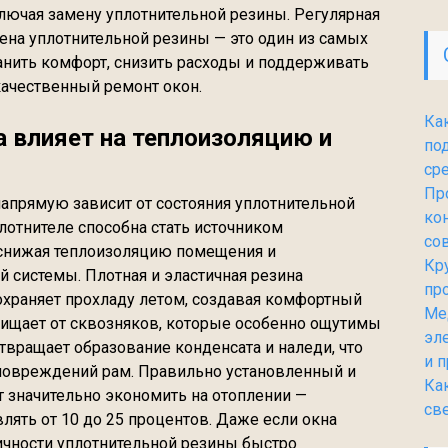
ключая замену уплотнительной резины. Регулярная
на уплотнительной резины — это один из самых
анить комфорт, снизить расходы и поддерживать
качественный ремонт окон.
Ка
а влияет на теплоизоляцию и
по
ср
Пр
апрямую зависит от состояния уплотнительной
ко
отнителе способна стать источником
со
 снижая теплоизоляцию помещения и
Кр
 системы. Плотная и эластичная резина
пр
охраняет прохладу летом, создавая комфортный
Ме
ищает от сквозняков, которые особенно ощутимы
эл
твращает образование конденсата и наледи, что
и 
 повреждений рам. Правильно установленный и
Ка
 значительно экономить на отоплении —
св
лять от 10 до 25 процентов. Даже если окна
ичности уплотнительной резины быстро