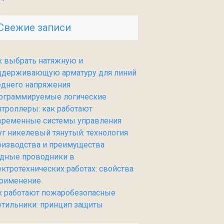
Свежие записи
к выбрать натяжную и
ддерживающую арматуру для линий
еднего напряжения
ограммируемые логические
нтроллеры: как работают
временные системы управления
уг никелевый тянутый: технология
оизводства и преимущества
дные проводники в
ектротехнических работах: свойства
применение
к работают пожаробезопасные
етильники: принцип защиты