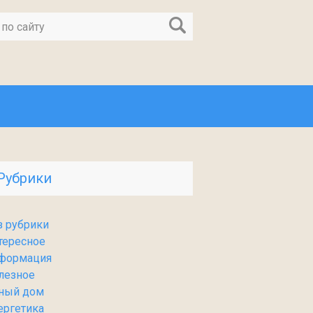
Рубрики
з рубрики
тересное
формация
лезное
ный дом
ергетика