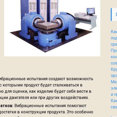
Ка
по
ср
Пр
ко
со
Кр
пр
брационные испытания создают возможность
Ме
с которыми продукт будет сталкиваться в
эл
о для оценки, как изделие будет себя вести в
и 
ции двигателя или при других воздействиях.
Ка
атков:
Вибрационные испытания помогают
св
статки в конструкции продукта. Это особенно