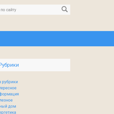
Рубрики
з рубрики
тересное
формация
лезное
ный дом
ергетика