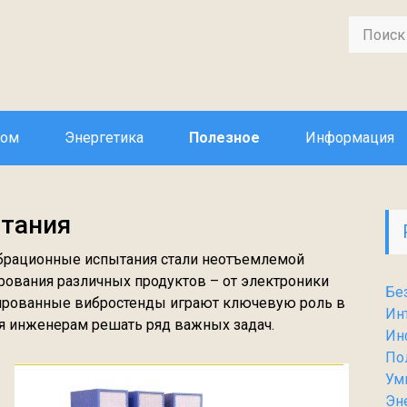
дом
Энергетика
Полезное
Информация
тания
брационные испытания стали неотъемлемой
ирования различных продуктов – от электроники
Бе
зированные вибростенды играют ключевую роль в
Ин
ая инженерам решать ряд важных задач.
Ин
По
Ум
Эн