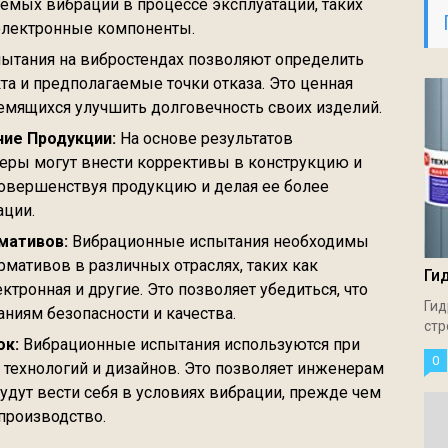
аемых вибрации в процессе эксплуатации, таких
электронные компоненты.
ытания на вибростендах позволяют определить
а и предполагаемые точки отказа. Это ценная
емящихся улучшить долговечность своих изделий.
ие Продукции:
На основе результатов
ры могут внести коррективы в конструкцию и
овершенствуя продукцию и делая ее более
ации.
мативов:
Вибрационные испытания необходимы
рмативов в различных отраслях, таких как
Ги
ктронная и другие. Это позволяет убедиться, что
Гид
аниям безопасности и качества.
стр
ок:
Вибрационные испытания используются при
0
 технологий и дизайнов. Это позволяет инженерам
будут вести себя в условиях вибрации, прежде чем
производство.