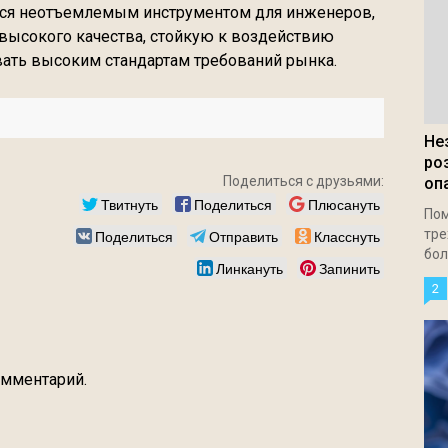
ся неотъемлемым инструментом для инженеров,
высокого качества, стойкую к воздействию
вать высоким стандартам требований рынка.
Не
ро
Поделиться с друзьями:
оп
Твитнуть
Поделиться
Плюсануть
Пом
Поделиться
Отправить
Класснуть
тре
бол
Линкануть
Запинить
2
омментарий.