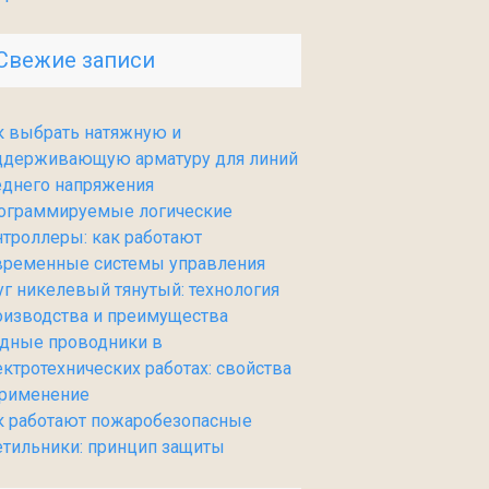
Свежие записи
к выбрать натяжную и
ддерживающую арматуру для линий
еднего напряжения
ограммируемые логические
нтроллеры: как работают
временные системы управления
уг никелевый тянутый: технология
оизводства и преимущества
дные проводники в
ектротехнических работах: свойства
применение
к работают пожаробезопасные
етильники: принцип защиты