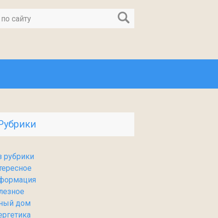
Рубрики
з рубрики
тересное
формация
лезное
ный дом
ергетика