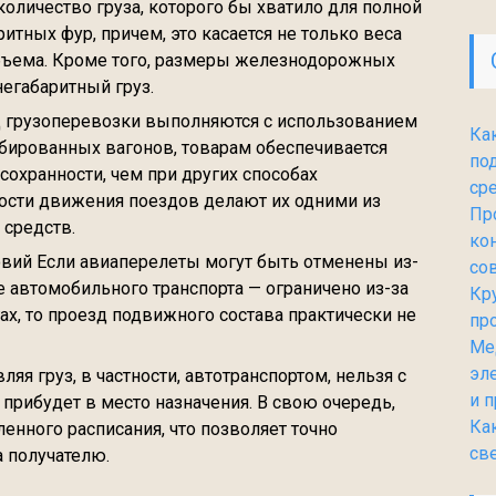
количество груза, которого бы хватило для полной
итных фур, причем, это касается не только веса
объема. Кроме того, размеры железнодорожных
егабаритный груз.
д грузоперевозки выполняются с использованием
Ка
бированных вагонов, товарам обеспечивается
по
сохранности, чем при других способах
ср
ности движения поездов делают их одними из
Пр
 средств.
ко
овий Если авиаперелеты могут быть отменены из-
со
е автомобильного транспорта — ограничено из-за
Кр
ах, то проезд подвижного состава практически не
пр
Ме
эл
я груз, в частности, автотранспортом, нельзя с
и 
 прибудет в место назначения. В свою очередь,
Ка
нного расписания, что позволяет точно
св
а получателю.