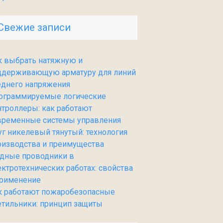
Свежие записи
к выбрать натяжную и
ддерживающую арматуру для линий
еднего напряжения
ограммируемые логические
нтроллеры: как работают
временные системы управления
уг никелевый тянутый: технология
оизводства и преимущества
дные проводники в
ектротехнических работах: свойства
применение
к работают пожаробезопасные
етильники: принцип защиты