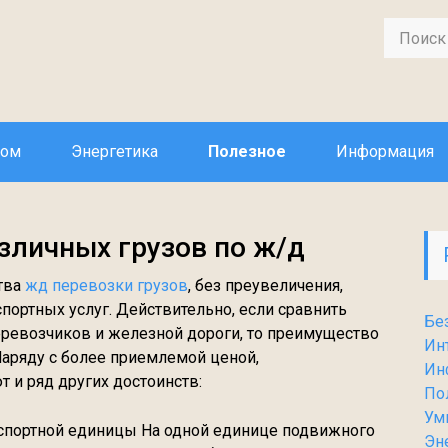
дом
Энергетика
Полезное
Информация
зличных грузов по ж/д
тва
жд перевозки грузов
, без преувеличения,
портных услуг. Действительно, если сравнить
Бе
перевозчиков и железной дороги, то преимущество
Ин
аряду с более приемлемой ценой,
Ин
и ряд других достоинств:
По
Ум
спортной единицы На одной единице подвижного
Эн