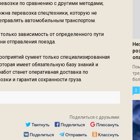
ревозки по сравнению с другими методами;
ожна перевозка спецтехники, которую не
еправлять автомобильным транспортом.
только зависимость от определенного пути
ни отправления поезда.
Не
ро
роприятий сумеет только специализированная
оп
оторая имеет обязательную базу знаний и
Пом
абот станет оперативная доставка по
тре
зки и гарантия сохранности груза.
бол
2
Поделиться с друзьями:
Твитнуть
Поделиться
Плюсануть
Поделиться
Отправить
Класснуть