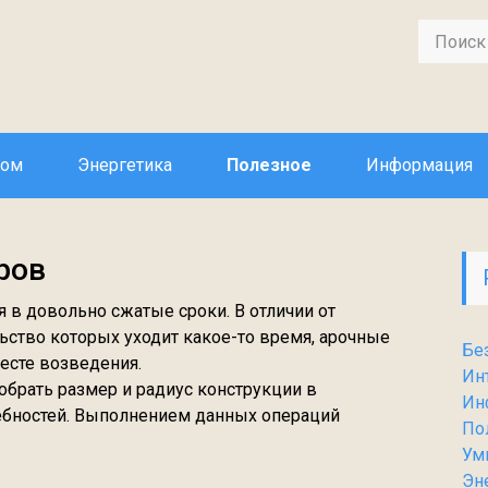
дом
Энергетика
Полезное
Информация
ров
 в довольно сжатые сроки. В отличии от
льство которых уходит какое-то время, арочные
Бе
есте возведения.
Ин
обрать размер и радиус конструкции в
Ин
ребностей. Выполнением данных операций
По
Ум
Эн