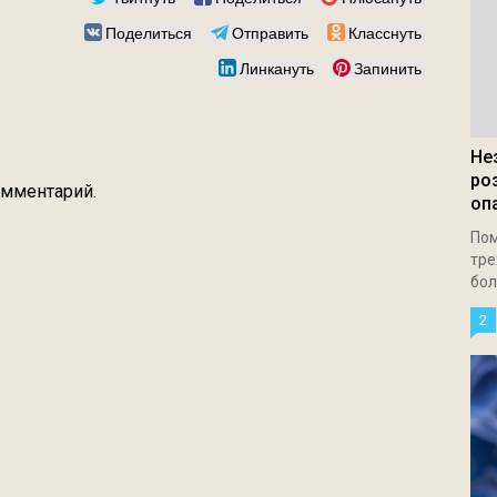
Поделиться
Отправить
Класснуть
Линкануть
Запинить
Не
ро
омментарий.
оп
Пом
тре
бол
2