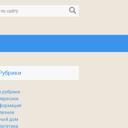
Рубрики
з рубрики
тересное
формация
лезное
ный дом
ергетика