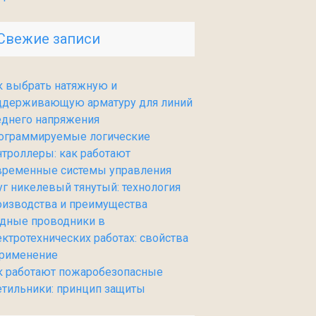
Свежие записи
к выбрать натяжную и
ддерживающую арматуру для линий
еднего напряжения
ограммируемые логические
нтроллеры: как работают
временные системы управления
уг никелевый тянутый: технология
оизводства и преимущества
дные проводники в
ектротехнических работах: свойства
применение
к работают пожаробезопасные
етильники: принцип защиты