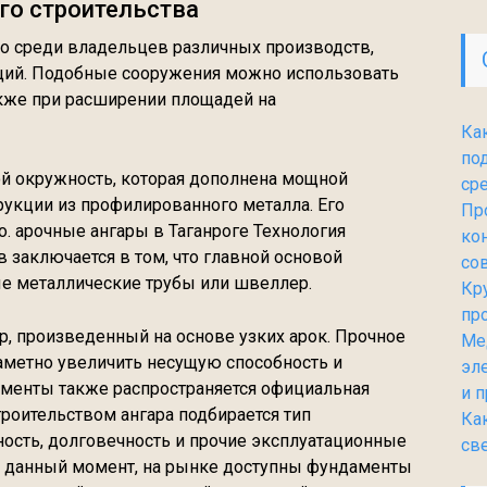
го строительства
но среди владельцев различных производств,
ций. Подобные сооружения можно использовать
акже при расширении площадей на
Ка
по
ой окружность, которая дополнена мощной
ср
укции из профилированного металла. Его
Пр
. арочные ангары в Таганроге Технология
ко
 заключается в том, что главной основой
со
ые металлические трубы или швеллер.
Кр
пр
р, произведенный на основе узких арок. Прочное
Ме
аметно увеличить несущую способность и
эл
ементы также распространяется официальная
и 
троительством ангара подбирается тип
Ка
ность, долговечность и прочие эксплуатационные
св
 В данный момент, на рынке доступны фундаменты