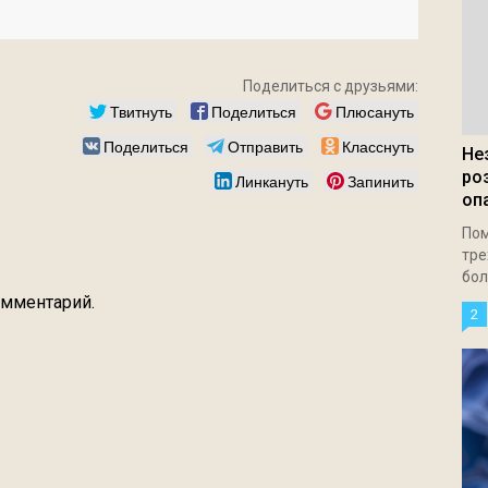
Поделиться с друзьями:
Твитнуть
Поделиться
Плюсануть
Поделиться
Отправить
Класснуть
Не
ро
Линкануть
Запинить
оп
Пом
тре
бол
омментарий.
2