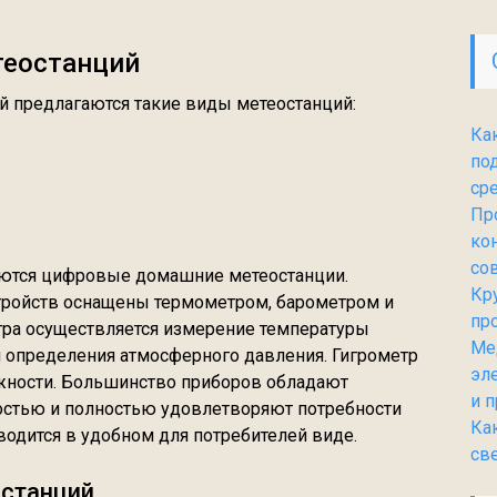
теостанций
й предлагаются такие виды метеостанций:
Ка
по
ср
Пр
ко
со
ются цифровые домашние метеостанции.
Кр
тройств оснащены термометром, барометром и
пр
ра осуществляется измерение температуры
Ме
я определения атмосферного давления. Гигрометр
эл
жности. Большинство приборов обладают
и 
стью и полностью удовлетворяют потребности
Ка
одится в удобном для потребителей виде.
св
останций