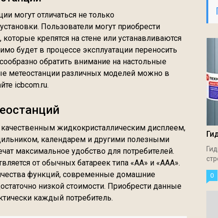
и могут отличаться не только
установки. Пользователи могут приобрести
 которые крепятся на стене или устанавливаются
димо будет в процессе эксплуатации переносить
есообразно обратить внимание на настольные
ые метеостанции различных моделей можно в
те icbcom.ru.
еостанций
качественным жидкокристаллическим дисплеем,
Ги
дильником, календарем и другими полезными
Гид
чат максимальное удобство для потребителей.
стр
вляется от обычных батареек типа «АА» и «ААА».
ичества функций, современные домашние
0
остаточно низкой стоимости. Приобрести данные
ктически каждый потребитель.