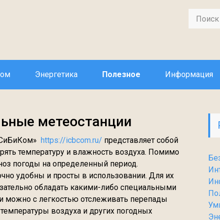
дом
Энергетика
Полезное
Информация
ьные метеостанции
АйСиБиКом»
https://icbcom.ru/
представляет собой
ерять температуру и влажность воздуха. Помимо
Бе
ноз погоды на определенный период.
Ин
чно удобны и просты в использовании. Для их
Ин
язательно обладать какими-либо специальными
По
и можно с легкостью отслеживать перепады
Ум
 температуры воздуха и других погодных
Эн