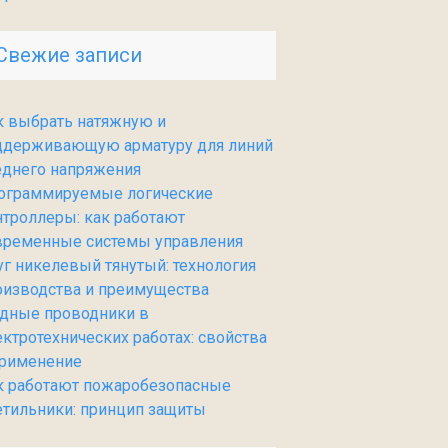
Свежие записи
к выбрать натяжную и
ддерживающую арматуру для линий
еднего напряжения
ограммируемые логические
нтроллеры: как работают
временные системы управления
уг никелевый тянутый: технология
оизводства и преимущества
дные проводники в
ектротехнических работах: свойства
применение
к работают пожаробезопасные
етильники: принцип защиты