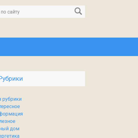
Рубрики
з рубрики
тересное
формация
лезное
ный дом
ергетика