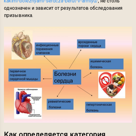
kakimi-boleznyami-serdcza-berut-v-armiyu/
, не столь
однозначен и зависит от результатов обследования
призывника.
Как определяется категория