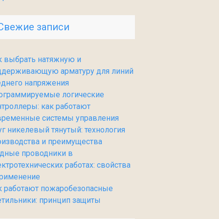
Свежие записи
к выбрать натяжную и
ддерживающую арматуру для линий
еднего напряжения
ограммируемые логические
нтроллеры: как работают
временные системы управления
уг никелевый тянутый: технология
оизводства и преимущества
дные проводники в
ектротехнических работах: свойства
применение
к работают пожаробезопасные
етильники: принцип защиты