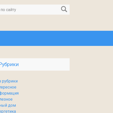
Рубрики
з рубрики
тересное
формация
лезное
ный дом
ергетика