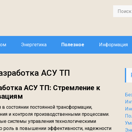
дом
Энергетика
Полезное
Информация
азработка АСУ ТП
аботка АСУ ТП: Стремление к
Бе
вациям
Ин
 в состоянии постоянной трансформации,
Ин
ния и контроля производственными процессами.
По
ные системы управления технологическими
Ум
ю роль в повышении эффективности, надежности
Эн