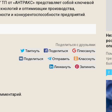
У ТП от «АНТРАКС» представляет собой ключевой
хнологий и оптимизации производства,
сти и конкурентоспособности предприятий.
Не
ро
Поделиться с друзьями:
оп
Твитнуть
Поделиться
Плюсануть
Пом
Поделиться
Отправить
Класснуть
тре
бол
Линкануть
Запинить
2
омментарий.