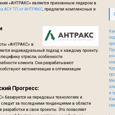
пания «АНТРАКС» является признанным лидером в
ка АСУ ТП от АНТРАКС
, предлагая комплексные и
и
Ка
по
ср
оты «АНТРАКС» в
Пр
яется индивидуальный подход к каждому проекту.
ко
пецифику отрасли, особенности
со
ребности клиента. Они разрабатывают
Кр
собствуют автоматизации и оптимизации
пр
Ме
эл
ский Прогресс:
и 
» базируется на передовых технологиях и
Ка
 следит за последними тенденциями в области
св
 разработки в свои проекты. Это позволяет