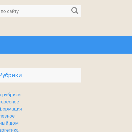
Рубрики
з рубрики
тересное
формация
лезное
ный дом
ергетика