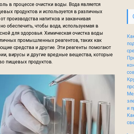
ль в процессе очистки воды. Вода является
вых продуктов и используется в различных
 от производства напитков и заканчивая
о обеспечить, чтобы вода, используемая в
асной для здоровья. Химическая очистка воды
Ка
зличных промышленных реагентов, таких как
по
ющие средства и другие. Эти реагенты помогают
ср
ерии, вирусы и другие вредные вещества, которые
Пр
тво пищевых продуктов.
ко
со
Кр
пр
Ме
эл
и 
Ка
св