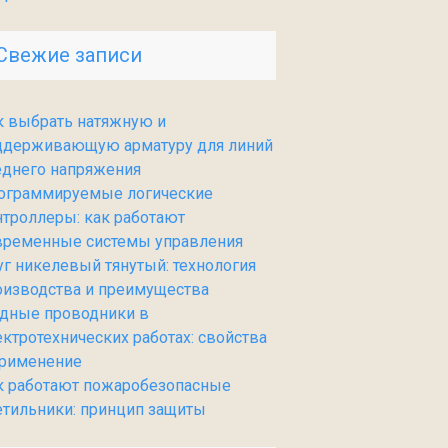
Свежие записи
к выбрать натяжную и
ддерживающую арматуру для линий
еднего напряжения
ограммируемые логические
нтроллеры: как работают
временные системы управления
уг никелевый тянутый: технология
оизводства и преимущества
дные проводники в
ектротехнических работах: свойства
применение
к работают пожаробезопасные
етильники: принцип защиты