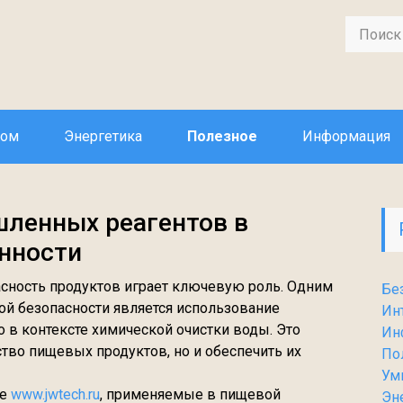
дом
Энергетика
Полезное
Информация
ленных реагентов в
нности
ность продуктов играет ключевую роль. Одним
Бе
ой безопасности является использование
Ин
в контексте химической очистки воды. Это
Ин
ство пищевых продуктов, но и обеспечить их
По
Ум
ке
www.jwtech.ru
, применяемые в пищевой
Эн