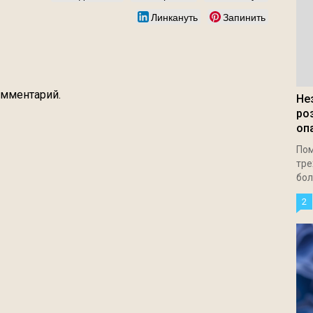
Линкануть
Запинить
омментарий.
Не
ро
оп
Пом
тре
бол
2