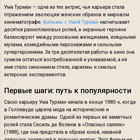
Ума Турман — одна из тех актрис, чья карьера стала
отражением эволюции женских образов в мировом
кинематографе.
Фильмы с Умой Турман
насчитывает
десятки разноплановых ролей, а экранные героини
балансируют между роковыми женщинами, изящными
музами, комедийными персонажами и сильными
супергероинями. За три десятилетия работы в кино она
сумела остаться востребованной и узнаваемой, а её
имя стало синонимом стиля, харизмы и смелых
актерских экспериментов.
Первые шаги: путь к популярности
Свою карьеру Ума Турман начала в конце 1980-х, когда
в Голливуде царила мода на исторические и
романтические драмы. Одной из первых её заметных
ролей стала Сесиль де Воланж в «Опасных связях»
(1988), где она предстала в образе юной, наивной
девушки, попавшей в ловушку интриг. Этот фильм не