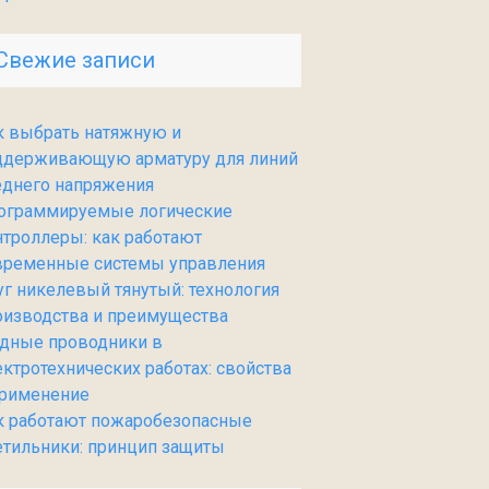
Свежие записи
к выбрать натяжную и
ддерживающую арматуру для линий
еднего напряжения
ограммируемые логические
нтроллеры: как работают
временные системы управления
уг никелевый тянутый: технология
оизводства и преимущества
дные проводники в
ектротехнических работах: свойства
применение
к работают пожаробезопасные
етильники: принцип защиты