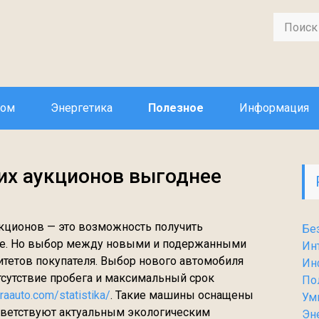
дом
Энергетика
Полезное
Информация
ких аукционов выгоднее
укционов — это возможность получить
Бе
ене. Но выбор между новыми и подержанными
Ин
итетов покупателя. Выбор нового автомобиля
Ин
отсутствие пробега и максимальный срок
По
araauto.com/statistika/
. Такие машины оснащены
Ум
тветствуют актуальным экологическим
Эн