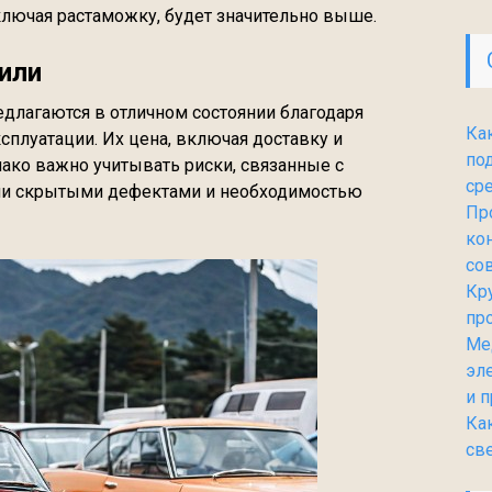
включая растаможку, будет значительно выше.
или
едлагаются в отличном состоянии благодаря
Ка
сплуатации. Их цена, включая доставку и
по
ако важно учитывать риски, связанные с
ср
ми скрытыми дефектами и необходимостью
Пр
ко
со
Кр
пр
Ме
эл
и 
Ка
св