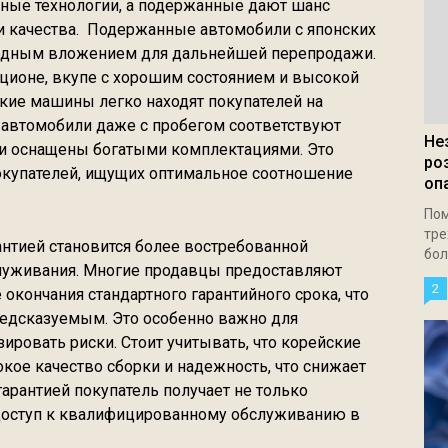
ные технологии, а подержанные дают шанс
и качества. Подержанные автомобили с японских
годным вложением для дальнейшей перепродажи.
кционе, вкупе с хорошим состоянием и высокой
акие машины легко находят покупателей на
 автомобили даже с пробегом соответствуют
Не
 и оснащены богатыми комплектациями. Это
ро
окупателей, ищущих оптимальное соотношение
оп
Пом
тре
антией становится более востребованной
бол
луживания. Многие продавцы предоставляют
2
окончания стандартного гарантийного срока, что
едсказуемым. Это особенно важно для
ировать риски. Стоит учитывать, что корейские
ое качество сборки и надежность, что снижает
арантией покупатель получает не только
 доступ к квалифицированному обслуживанию в