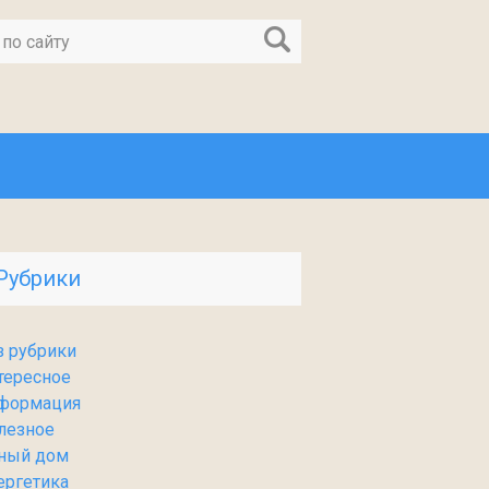
Рубрики
з рубрики
тересное
формация
лезное
ный дом
ергетика