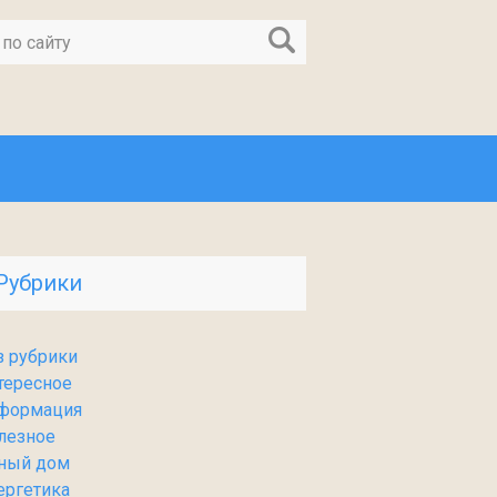
Рубрики
з рубрики
тересное
формация
лезное
ный дом
ергетика