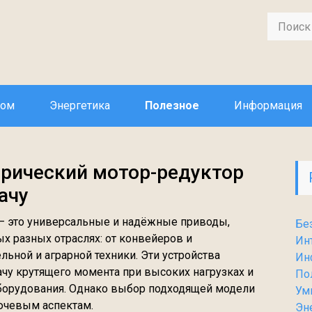
дом
Энергетика
Полезное
Информация
рический мотор-редуктор
ачу
— это универсальные и надёжные приводы,
Бе
х разных отраслях: от конвейеров и
Ин
ьной и аграрной техники. Эти устройства
Ин
у крутящего момента при высоких нагрузках и
По
борудования. Однако выбор подходящей модели
Ум
ючевым аспектам.
Эн