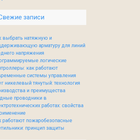
Свежие записи
к выбрать натяжную и
ддерживающую арматуру для линий
еднего напряжения
ограммируемые логические
нтроллеры: как работают
временные системы управления
уг никелевый тянутый: технология
оизводства и преимущества
дные проводники в
ектротехнических работах: свойства
применение
к работают пожаробезопасные
етильники: принцип защиты