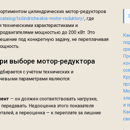
ссортиментом цилиндрических мотор-редукторов
/catalog/tsilindricheskie-motor-reduktory/
, где
 техническими характеристиками и
одвигателями мощностью до 200 кВт. Это
Ка
ешение под конкретную задачу, не переплачивая
по
ощность.
ср
Пр
ри выборе мотор-редуктора
ко
со
бирается с учётом технических и
Кр
ючевыми параметрами являются:
пр
Ме
эл
мент
— он должен соответствовать нагрузке,
и 
 передавать. Недооценка этого показателя
Ка
талей, а переоценка — к переплате за лишние
св