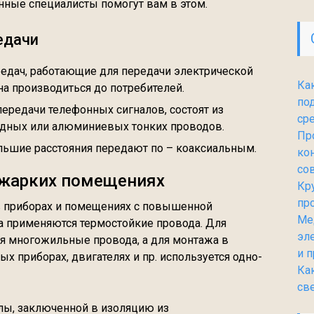
нные специалисты помогут вам в этом.
едачи
редач, работающие для передачи электрической
Ка
на производиться до потребителей.
по
передачи телефонных сигналов, состоят из
ср
дных или алюминиевых тонких проводов.
Пр
льшие расстояния передают по – коаксиальным.
ко
со
 жарких помещениях
Кр
пр
в приборах и помещениях с повышенной
Ме
 применяются термостойкие провода. Для
эл
 многожильные провода, а для монтажа в
и 
х приборах, двигателях и пр. используется одно-
Ка
св
лы, заключенной в изоляцию из