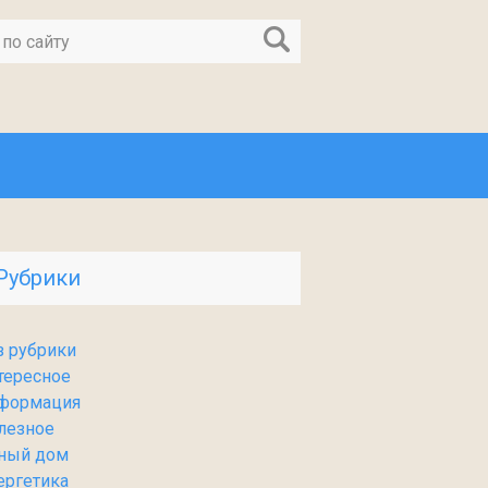
Рубрики
з рубрики
тересное
формация
лезное
ный дом
ергетика