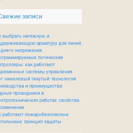
Свежие записи
к выбрать натяжную и
ддерживающую арматуру для линий
еднего напряжения
ограммируемые логические
нтроллеры: как работают
временные системы управления
уг никелевый тянутый: технология
оизводства и преимущества
дные проводники в
ектротехнических работах: свойства
применение
к работают пожаробезопасные
етильники: принцип защиты