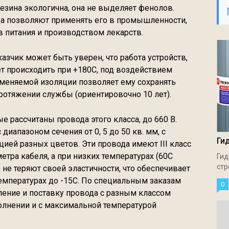
езина экологична, она не выделяет фенолов.
а позволяют применять его в промышленности,
в питания и производством лекарств.
азчик может быть уверен, что работа устройств,
т происходить при +180С, под воздействием
рименяемой изоляции позволяет ему сохранять
протяжении службы (ориентировочно 10 лет).
 рассчитаны провода этого класса, до 660 В.
диапазоном сечения от 0, 5 до 50 кв. мм, с
Ги
яцией разных цветов. Эти провода имеют III класс
етра кабеля, а при низких температурах (60С
Гид
стр
не теряют своей эластичности, что обеспечивает
емпературах до -15С. По специальным заказам
0
ение и поставку провода с разным классом
олнении и с максимальной температурой