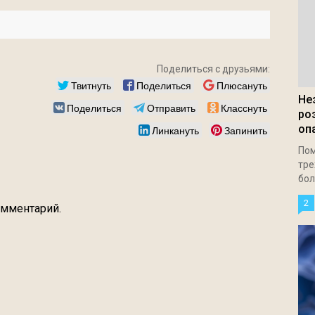
Поделиться с друзьями:
Твитнуть
Поделиться
Плюсануть
Не
Поделиться
Отправить
Класснуть
ро
оп
Линкануть
Запинить
Пом
тре
бол
2
омментарий.