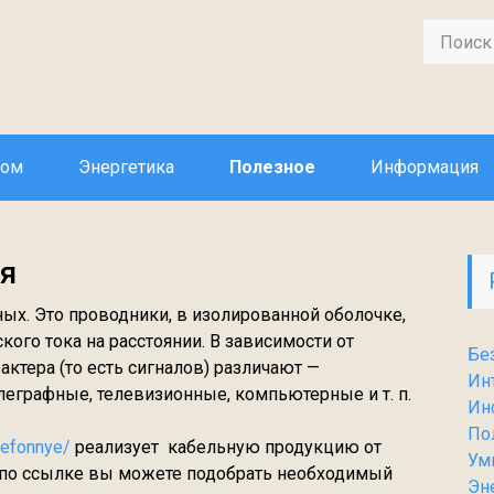
дом
Энергетика
Полезное
Информация
я
ных. Это проводники, в изолированной оболочке,
ого тока на расстоянии. В зависимости от
Бе
ктера (то есть сигналов) различают —
Ин
еграфные, телевизионные, компьютерные и т. п.
Ин
По
lefonnye/
реализует кабельную продукцию от
Ум
е по ссылке вы можете подобрать необходимый
Эн