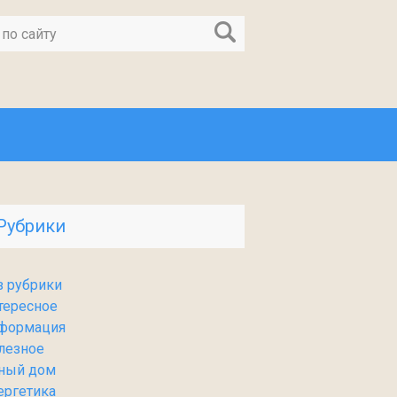
Рубрики
з рубрики
тересное
формация
лезное
ный дом
ергетика