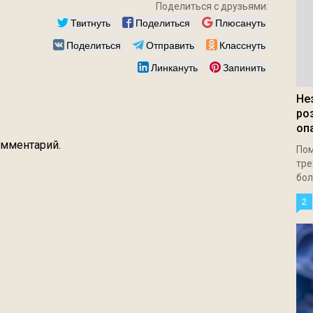
Поделиться с друзьями:
Твитнуть
Поделиться
Плюсануть
Поделиться
Отправить
Класснуть
Линкануть
Запинить
Не
ро
оп
омментарий.
Пом
тре
бол
2