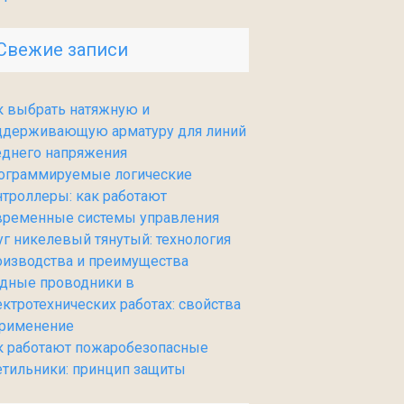
Свежие записи
к выбрать натяжную и
ддерживающую арматуру для линий
еднего напряжения
ограммируемые логические
нтроллеры: как работают
временные системы управления
уг никелевый тянутый: технология
оизводства и преимущества
дные проводники в
ектротехнических работах: свойства
применение
к работают пожаробезопасные
етильники: принцип защиты