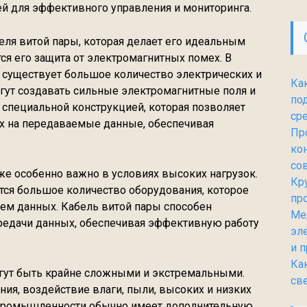
й для эффективного управления и мониторинга.
еля витой пары, которая делает его идеальным
я его защита от электромагнитных помех. В
существует большое количество электрических и
Ка
гут создавать сильные электромагнитные поля и
по
т специальной конструкцией, которая позволяет
ср
х на передаваемые данные, обеспечивая
Пр
ко
со
е особенно важно в условиях высоких нагрузок.
Кр
тся большое количество оборудования, которое
пр
ем данных. Кабель витой пары способен
Ме
редачи данных, обеспечивая эффективную работу
эл
и 
Ка
ут быть крайне сложными и экстремальными.
св
я, воздействие влаги, пыли, высоких и низких
я промышленности обычно имеет дополнительную