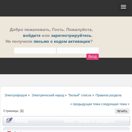
Добро пожаловать,
Гость
. Пожалуйста,
войдите
или
зарегистрируйтесь
.
Не получили
письмо с кодом активации
?
Электрофорум
»
Электрический народ
»
"Белый" список
»
Правила раздела
« предыдущая тема
следующая тема »
Страницы: [
1
]
ПЕЧАТЬ
Автор
Тема: Правила раздела
(Прочитано 35421 раз)