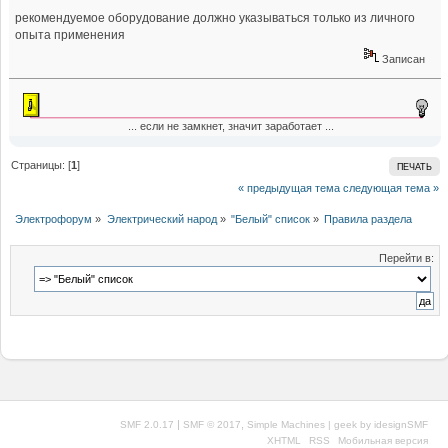
рекомендуемое оборудование должно указываться только из личного
опыта применения
Записан
... если не замкнет, значит заработает ...
Страницы: [
1
]
ПЕЧАТЬ
« предыдущая тема
следующая тема »
Электрофорум
»
Электрический народ
»
"Белый" список
»
Правила раздела
Перейти в:
|
,
SMF 2.0.17
SMF © 2017
Simple Machines
| geek by
idesignSMF
XHTML
RSS
Мобильная версия