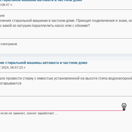
стиральной машины автомата в частном доме
:08:47 »
ане
ючения стиральной машинки в частном доме. Принцип подключения я знаю, но
с какой из катушек параллелить насос или с обоими?
электриков
ие стиральной машины автомата в частном доме
.2024, 06:57:23 »
ало провести стирку с емкостью установленной на высоте (типа водонапорно
 открывается
кнет, значит заработает ...