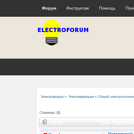
Форум
Инструктаж
Помощь
Пои
Электрофорум
»
Электрификация
»
Общий электротехнич
Страницы: [
1
]
Автор
Тема: Подключе