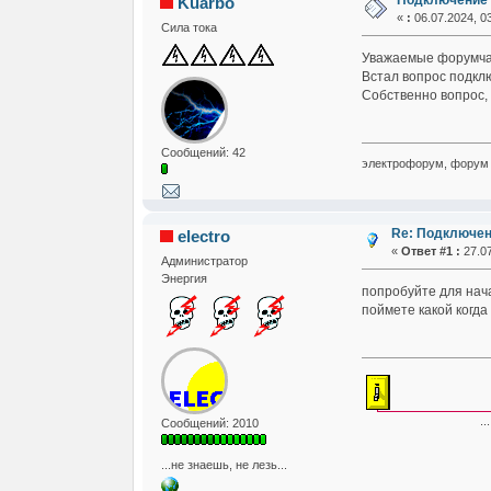
Подключение 
Kuarbo
«
:
06.07.2024, 03
Сила тока
Уважаемые форумч
Встал вопрос подкл
Собственно вопрос, 
Сообщений: 42
электрофорум, форум 
Re: Подключен
electro
«
Ответ #1 :
27.07
Администратор
Энергия
попробуйте для нач
поймете какой когда
... если не зам
Сообщений: 2010
...не знаешь, не лезь...