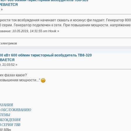
 кВт 600 об/мин тиристорный возбудитель ТВ8-320
ГРЕВАЕТСЯ
 »
ости ток возбуждения начинает скакать и косинус фи падает. Генератор 800
0 серии. Генератор подключен к сети. При повышении мощности. напряжение
вание: 10.05.2019, 14:31:55 от Hovik
»
электриков
00 кВт 600 об/мин тиристорный возбудитель ТВ8-320
ЕВАЕТСЯ
, 21:03:52 »
их фазах какое?
 повышении мощности..."
АЗАНИЯ
У ОБСЛУЖИВАНИЮ
СТЕМЫ
ЗБУЖДЕНИЯ
 СЕРИИ ТВВ
00 МВт