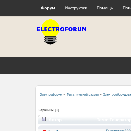
Форум
Инструктаж
Помощь
Пои
Электрофорум
»
Тематический раздел
»
Электрооборудова
Страницы: [
1
]
Автор
Тема: Генерато
раз)