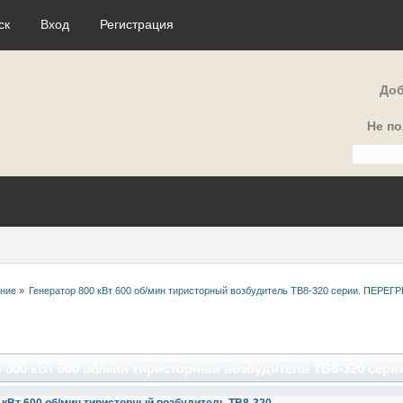
ск
Вход
Регистрация
Доб
Не п
ние
»
Генератор 800 кВт 600 об/мин тиристорный возбудитель ТВ8-320 серии. ПЕРЕ
р 800 кВт 600 об/мин тиристорный возбудитель ТВ8-320 се