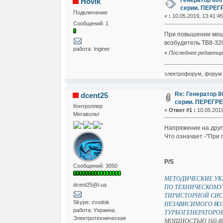
Генератор 800
Hovik
серии. ПЕРЕ
Подключение
«
:
10.05.2019, 13:41:45
Сообщений: 1
При повышении мощн
возбудитель ТВ8-32
работа: Inginer
«
Последнее редактиро
электрофорум, форум 
Re: Генератор 8
dcent25
серии. ПЕРЕГР
Контроллер
«
Ответ #1 :
10.05.2019
Мегавольт
Напряжение на друг
Что означает -"При
P/S
Сообщений: 3050
МЕТОДИЧЕСКИЕ УК
dcent25@i.ua
ПО ТЕХНИЧЕСКОМ
ТИРИСТОРНОЙ СИ
Skype: zvodok
НЕЗАВИСИМОГО ВО
работа: Украина.
ТУРБОГЕНЕРАТОРОВ
Электротехническая
МОЩНОСТЬЮ 160-8