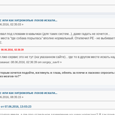
 или как хитрожопые лохов искали...
6.2016, 02:35:03 »
ал под словами в кавычках (для таких систем...), даже гадать не хочется...
 места "где собака порылась" вполне нормальный. Отключил РЕ - не выбивает
Е.
8.06.2016, 02:36:39
 лже-сервис это не тут (на указанном сайте)... где то в другом месте искать над
вание: 08.06.2016, 02:36:39 от sergey_sav®
»
оторым хочется подойти, взглянуть в глаза, обнять за плечи и ласково спросить:.
ез мозгов-то?"
 или как хитрожопые лохов искали...
6.2016, 08:35:15 »
 от 07.06.2016, 13:03:23
 ступор ввели, а где про отдельное заземление на шину написано? Я так поня