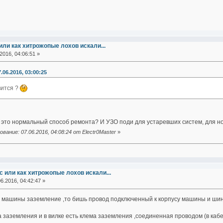
ли как хитрожопые лохов искали...
2016, 04:06:51 »
.06.2016, 03:00:25
вится ?
то это нормальный способ ремонта? И УЗО поди для устаревших систем, для н
ание: 07.06.2016, 04:08:24 от Electr0Master
»
 или как хитрожопые лохов искали...
6.2016, 04:42:47 »
а машины заземление ,то бишь провод подключенный к корпусу машины и ши
а заземления и в вилке есть клема заземления ,соединенная проводом (в каб