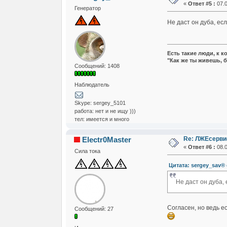
«
Ответ #5 :
07.0
Генератор
Не даст он дуба, ес
Есть такие люди, к к
"Как же ты живешь, б
Сообщений: 1408
Наблюдатель
Skype: sergey_5101
работа: нет и не ищу )))
тел: имеется и много
Re: ЛЖЕсервис
Electr0Master
«
Ответ #6 :
08.0
Сила тока
Цитата: sergey_sav® о
Не даст он дуба,
Согласен, но ведь е
Сообщений: 27