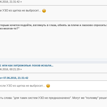
6.2016, 21:31:42 »
ли УЗО из щитка не выбросит...
оторым хочется подойти, взглянуть в глаза, обнять за плечи и ласково спросить:.
ез мозгов-то?"
 или как хитрожопые лохов искали...
6.2016, 00:21:29 »
т 07.06.2016, 21:31:42
 если УЗО из щитка не выбросит...
сть слова: "для таких систем УЗО не предназначено". Могут же "поломку" реш