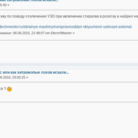
как хитрожопые лохов искали...
5:40 »
ику по поводу отключения УЗО при включении стиралки в розетку и набрел на 
//techmentor.ru/stiralnye-mashiny/neispravnosti/pri-vklyuchenii-vybivaet-avtomat
ание: 06.06.2016, 21:48:07 от Electr0Master
»
 или как хитрожопые лохов искали...
6.2016, 03:00:25 »
ся ?