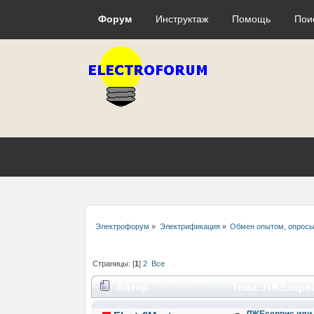
Форум
Инструктаж
Помощь
Пои
Электрофорум
»
Электрификация
»
Обмен опытом, опросы
Страницы: [
1
]
2
Все
Автор
Тема: ЛЖЕсервис