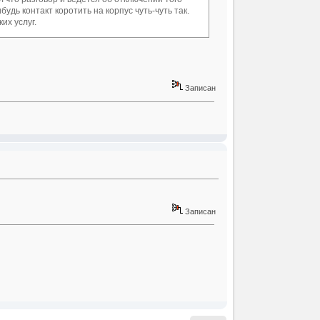
удь контакт коротить на корпус чуть-чуть так.
их услуг.
Записан
Записан