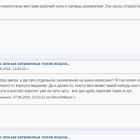
е перепутаны местами рабочий ноль и провод заземления ,Узо сразу отработает
 или как хитрожопые лохов искали...
6.2016, 13:03:23 »
упор ввели, а где про отдельное заземление на шину написано? Я так понял ч
ного) от корпуса машинки. Да и далее по тексту мол может какой-нибудь конта
та и контакт коротит уже не чуть-чуть - всё дал дуба заказчик таких услуг.
ание: 07.06.2016, 13:10:21 от Electr0Master
»
 или как хитрожопые лохов искали...