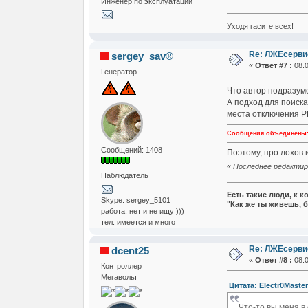
Инженер по эксплуатации
Уходя гасите всех!
Re: ЛЖЕсервис
sergey_sav®
«
Ответ #7 :
08.0
Генератор
Что автор подразумев
А подход для поиска
места отключения Р
Сообщения объединены: 0
Сообщений: 1408
Поэтому, про лохов и
«
Последнее редактиро
Наблюдатель
Есть такие люди, к к
Skype: sergey_5101
"Как же ты живешь, б
работа: нет и не ищу )))
тел: имеется и много
Re: ЛЖЕсервис
dcent25
«
Ответ #8 :
08.0
Контроллер
Мегавольт
Цитата: Electr0Master
Что-то вы меня в