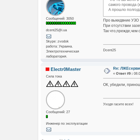
самого провода (
А прошло полгода 
Сообщений: 3050
Про выкидвние УЗО ,
При отсутствии зазе
dcent25@i.ua
Так что,прежде,чем 
Skype: zvodok
работа: Украина.
Dcent25
Электротехническая
лаборатория.
Re: ЛЖЕсервис
Electr0Master
«
Ответ #9 :
08.0
Сила тока
ОК, убедили, принош
Уходя гасите всех!
Сообщений: 27
Инженер по эксплуатации