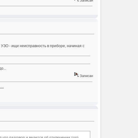
Записан
 УЗО - ищи неисправность в приборе, начиная с
о...
Записан
...
л что разговор и ведется об отключении того