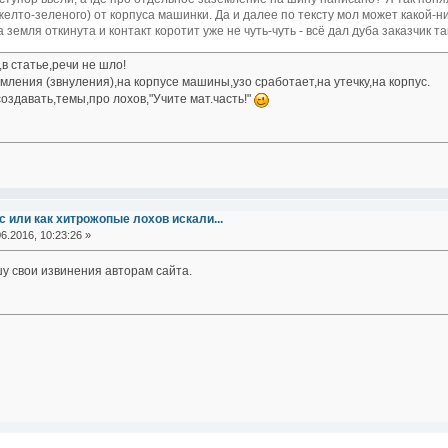
желто-зеленого) от корпуса машинки. Да и далее по тексту мол может какой-ниб
земля откинута и контакт коротит уже не чуть-чуть - всё дал дуба заказчик так
в статье,речи не шло!
мления (звнуления),на корпусе машины,узо сработает,на утечку,на корпус.
создавать,темы,про лохов,"Учите мат.часть!"
 или как хитрожопые лохов искали...
6.2016, 10:23:26 »
у свои извинения авторам сайта.