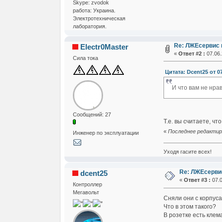
Skype: zvodok
работа: Украина.
Электротехническая
лаборатория.
Re: ЛЖЕсервис и
Electr0Master
«
Ответ #2 :
07.06.
Сила тока
Цитата: Dcent25 от 07
И что вам не нра
Сообщений: 27
Т.е. вы считаете, ч
«
Последнее редактиров
Инженер по эксплуатации
Уходя гасите всех!
Re: ЛЖЕсервис
dcent25
«
Ответ #3 :
07.0
Контроллер
Мегавольт
Сняли они с корпус
Что в этом такого?
В розетке есть клем