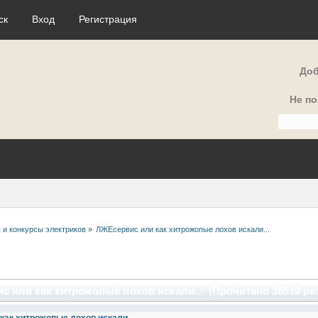
ск
Вход
Регистрация
Доб
Не п
 и конкурсы электриков
»
ЛЖЕсервис или как хитрожопые лохов искали...
 или как хитрожопые лохов искали... (Прочитано 38510 раз