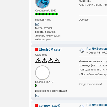
машины.
А вот если в розетк
Сообщений: 3050
Dcent25
dcent25@i.ua
Skype: zvodok
работа: Украина.
Электротехническая
лаборатория.
Re: ЛЖЕсервис
Electr0Master
«
Ответ #4 :
07.0
Сила тока
Что-то вы меня в ст
провода (желто-зеле
полгода земля откину
«
Последнее редактиров
Сообщений: 27
Уходя гасите всех!
Инженер по эксплуатации
Re: ЛЖЕсервис
sergey_sav®