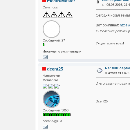
ЛЖЕсервис или 
Electr0Master
«
:
06.06.2016, 21:4
Сила тока
Сегодня искал темат
Вот оригинал:
https:
«
Последнее редактиров
Сообщений: 27
Уходя гасите всех!
Инженер по эксплуатации
Re: ЛЖЕсервис
dcent25
«
Ответ #1 :
07.0
Контроллер
Мегавольт
И что вам не нравит
Dcent25
Сообщений: 3050
dcent25@i.ua