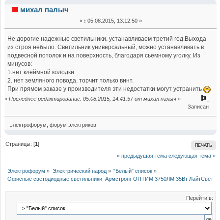
светодиодные светильники Армстронг ОПТИМ 3750ЛМ
михал палыч
«
:
05.08.2015, 13:12:50 »
35Вт ЛайтСвет Москва (Прочитано 20091 раз)
Не дорогие надежные светильники. устанавливаем третий год.Выхода
из строя небыло. Светильник универсальный, можно устанавливать в
подвесной потолок и на поверхность, благодаря сьемному уголку. Из
минусов:
1.нет клеймной колодки
2. нет земляного повода, торчит только винт.
При прямом заказе у производителя эти недостатки могут устранить
«
Последнее редактирование: 05.08.2015, 14:41:57 от михал палыч
»
Записан
электрофорум, форум электриков
Страницы: [
1
]
ПЕЧАТЬ
« предыдущая тема
следующая тема »
Электрофорум
»
Электрический народ
»
"Белый" список
»
Офисные светодиодные светильники  Армстронг ОПТИМ 3750ЛМ 35Вт ЛайтСвет М
Перейти в: