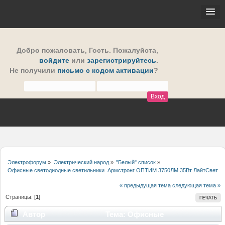
Добро пожаловать,
Гость
. Пожалуйста,
войдите
или
зарегистрируйтесь
.
Не получили
письмо с кодом активации
?
Электрофорум
»
Электрический народ
»
"Белый" список
»
Офисные светодиодные светильники  Армстронг ОПТИМ 3750ЛМ 35Вт ЛайтСвет М
« предыдущая тема
следующая тема »
Страницы: [
1
]
ПЕЧАТЬ
Автор
Тема: Офисные