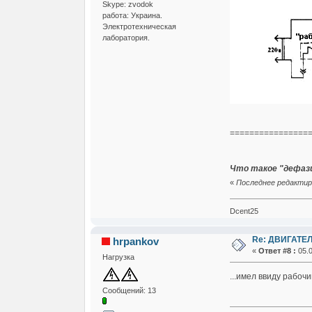
Skype: zvodok
работа: Украина.
Электротехническая
лаборатория.
================
Что такое "дефаз
«
Последнее редактиро
Dcent25
Re: ДВИГАТЕЛ
hrpankov
«
Ответ #8 :
05.0
Нагрузка
...имел ввиду рабочий
Сообщений: 13