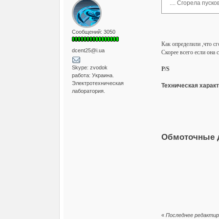
.... Сгорела пуск
Сообщений: 3050
Как определили ,что сг
dcent25@i.ua
Скорее всего если она 
Skype: zvodok
P/S
работа: Украина.
Электротехническая
Техническая харак
лаборатория.
Обмоточные д
«
Последнее редактиро