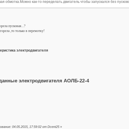
овая обмотка.Можно как-то переделать двигатель чтобы запускался без пусковой
орела пусковая...?
сгорела ,то только в перемотку!
теристика электродвигателя
анные электродвигателя АОЛБ-22-4
вание: 04.05.2015, 17:59:02 от Dcent25
»