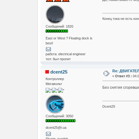
Конец тока-не есть кон
Сообщений: 1820
East or West ? Floating dock is
best!
работа: electrical engineer
тел: был пропит
Re: ДВИГАТЕЛ
dcent25
«
Ответ #3 :
04.0
Контроллер
Мегавольт
Без снятия сгоревше
Dcent25
Сообщений: 3050
dcent25@i.ua
Skype: zvodok