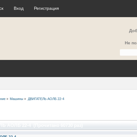
ск
Вход
Регистрация
Доб
Не п
ние
»
Машины
»
ДВИГАТЕЛЬ АОЛБ 22-4
Ь АОЛБ 22-4 (Прочитано 60730 раз)