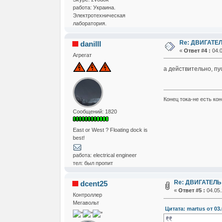
работа: Украина.
Электротехническая
лаборатория.
Re: ДВИГАТЕЛ
danilll
«
Ответ #4 :
04.0
Агрегат
а действительно, пу
Конец тока-не есть кон
Сообщений: 1820
East or West ? Floating dock is
best!
работа: electrical engineer
тел: был пропит
Re: ДВИГАТЕЛЬ
dcent25
«
Ответ #5 :
04.05.
Контроллер
Мегавольт
Цитата: martus от 03.