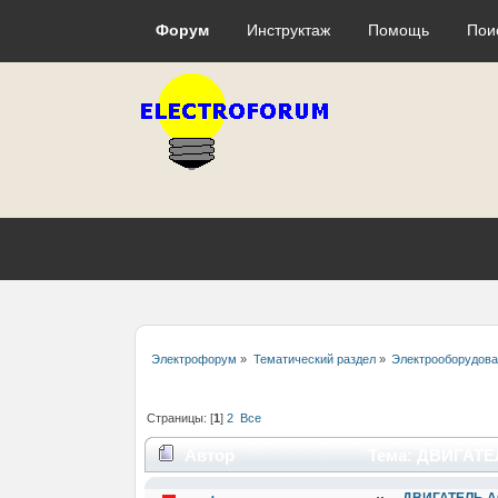
Форум
Инструктаж
Помощь
Пои
Электрофорум
»
Тематический раздел
»
Электрооборудова
Страницы: [
1
]
2
Все
Автор
Тема: ДВИГАТЕЛ