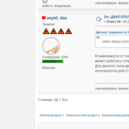
электрофорум, форум 
работа: бездельник
Re: ДВИГАТЕЛ
aspid_das
«
Ответ #9 :
05.0
Энергия
Цитата: hrpankov от 0
...имел ввиду рабо
В зависимости от ти
Сообщений: 2304
может работать толь
Для данного типа дв
Воронеж
используется для ст
электрофорум, форум 
Страницы: [
1
]
2
Все
Электрофорум
»
Тематический раздел
»
Электрооборудова