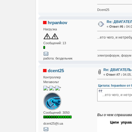
Dcent25
Re: ДВИГАТЕЛ
hrpankov
«
Ответ #6 :
04.0
Нагрузка
...ето чего, и нетр
Сообщений: 13
электрофорум, форум 
работа: бездельник
Re: ДВИГАТЕЛЬ
dcent25
«
Ответ #7 :
04.05.
Контроллер
Мегавольт
Цитата: hrpankov от 0
...ето чего, и н
Сообщений: 3050
Вы о чем спрашив
dcent25@i.ua