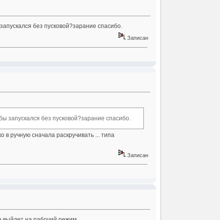
запускался без пусковой?зарание спасибо.
Записан
бы запускался без пусковой?зарание спасибо.
лько в ручную сначала раскручивать ... типа
Записан
ее выйдет на рабочий режим