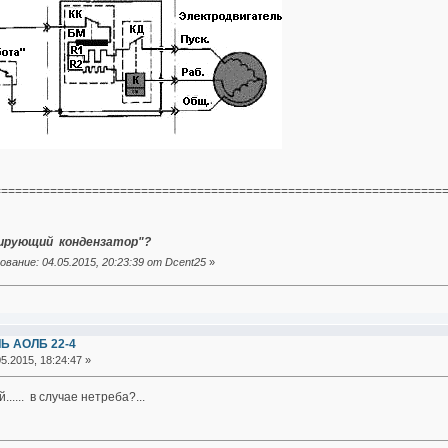
================================================================
ирующий кондензатор"?
вание: 04.05.2015, 20:23:39 от Dcent25
»
Ь АОЛБ 22-4
5.2015, 18:24:47 »
...... в случае нетреба?...