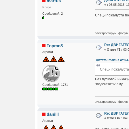
ДВИГАТЕЛЬ А
martus
«
:
03.05.2015, 19
Искра
Сообщений: 2
Специ пожалуста пом
электрофорум, форум 
Re: ДВИГАТЕЛ
Topmo3
«
Ответ #1 :
03.0
Агрегат
Цитата: martus от 03.
Специ пожалуста 
Без пусковой никак (
"подсказать" ему.
Сообщений: 1781
электрофорум, форум 
Re: ДВИГАТЕЛ
danilll
«
Ответ #2 :
04.0
Агрегат
да, наматываете вер