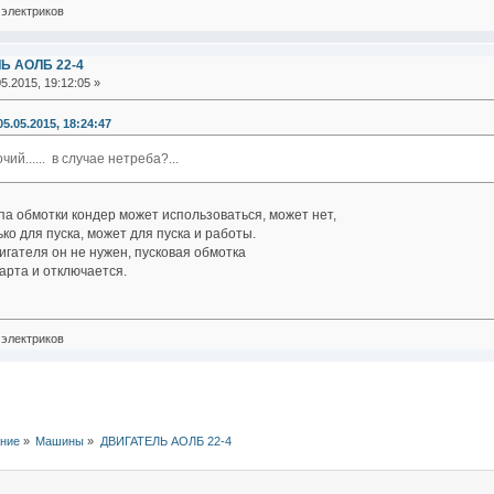
электриков
Ь АОЛБ 22-4
5.2015, 19:12:05 »
5.05.2015, 18:24:47
чий...... в случае нетреба?...
па обмотки кондер может использоваться, может нет,
ко для пуска, может для пуска и работы.
игателя он не нужен, пусковая обмотка
арта и отключается.
электриков
ние
»
Машины
»
ДВИГАТЕЛЬ АОЛБ 22-4