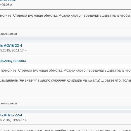
ОЛБ 22-4
:06:03 »
огите! Сгорела пусковая обмотка.Можно как-то переделать двигатель чтобы 
электриков
Ь АОЛБ 22-4
5.2015, 20:11:17 »
05.2015, 19:06:03
помогите! Сгорела пусковая обмотка.Можно как-то переделать двигатель что
двигатель "не знает" в какую сторону крутить начинать
) ... разве что, то
электриков
Ь АОЛБ 22-4
5.2015, 01:58:37 »
ёвочку на вал,тяните, как только верёвка закнчилась, сразу включаете- поид