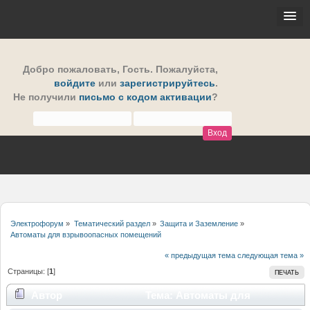
Добро пожаловать,
Гость
. Пожалуйста,
войдите
или
зарегистрируйтесь
.
Не получили
письмо с кодом активации
?
Электрофорум
»
Тематический раздел
»
Защита и Заземление
»
Автоматы для взрывоопасных помещений
« предыдущая тема
следующая тема »
Страницы: [
1
]
ПЕЧАТЬ
Автор
Тема: Автоматы для