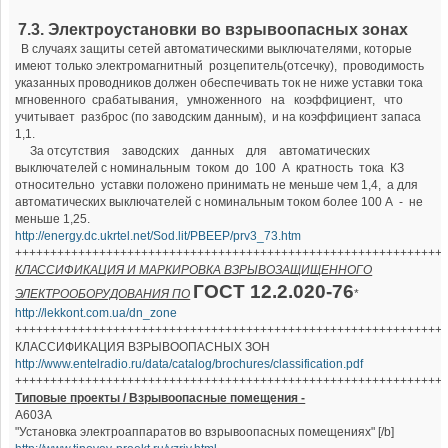
7.3. Электроустановки во взрывоопасных зонах
В случаях защиты сетей автоматическими выключателями, которые
имеют только электромагнитный розцепитель(отсечку), проводимость
указанных проводников должен обеспечивать ток не ниже уставки тока
мгновенного срабатывания, умноженного на коэффициент, что
учитывает разброс (по заводским данным), и на коэффициент запаса
1,1.
За отсутствия заводских данных для автоматических
выключателей с номинальным током до 100 А кратность тока КЗ
относительно уставки положено принимать не меньше чем 1,4, а для
автоматических выключателей с номинальным током более 100 А - не
меньше 1,25.
http://energy.dc.ukrtel.net/Sod.lit/PBEEP/prv3_73.htm
+++++++++++++++++++++++++++++++++++++++++++++++++++++++++++++
КЛАССИФИКАЦИЯ И МАРКИРОВКА ВЗРЫВОЗАЩИЩЕННОГО
ГОСТ 12.2.020-76
ЭЛЕКТРООБОРУДОВАНИЯ ПО
*
http://lekkont.com.ua/dn_zone
+++++++++++++++++++++++++++++++++++++++++++++++++++++++++++++
КЛАССИФИКАЦИЯ ВЗРЫВООПАСНЫХ ЗОН
http://www.entelradio.ru/data/catalog/brochures/classification.pdf
+++++++++++++++++++++++++++++++++++++++++++++++++++++++++++++
Типовые проекты / Взрывоопасные помещения -
А603А
"Установка электроаппаратов во взрывоопасных помещениях" [/b]