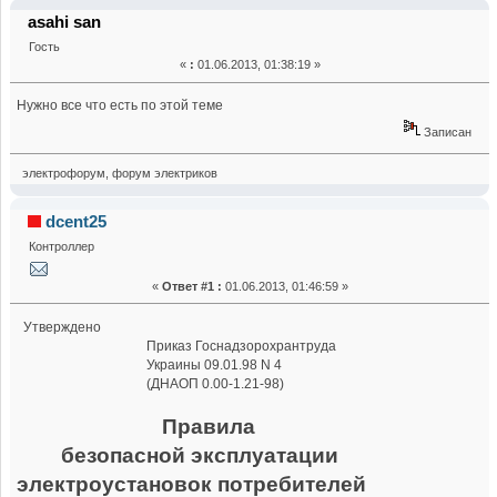
взрывоопасных помещений (Прочитано 18071 раз)
asahi san
Гость
«
:
01.06.2013, 01:38:19 »
Нужно все что есть по этой теме
Записан
электрофорум, форум электриков
dcent25
Контроллер
«
Ответ #1 :
01.06.2013, 01:46:59 »
Утверждено
Приказ Госнадзорохрантруда
Украины 09.01.98 N 4
(ДНАОП 0.00-1.21-98)
Правила
безопасной эксплуатации
электроустановок потребителей