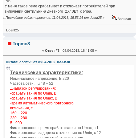
P/S
У меня такое реле срабатывет и отключает потребителей при
включении светильника дневного 2Х40Вт с эпра.
«
Последнее редактирование: 11.04.2013, 15:53:26 от dcent25
»
Записан
Dcent25
Topmo3
«
Ответ #3 :
08.04.2013, 18:41:08 »
Цитата: dcent25 от 08.04.2013, 16:33:38
Техничсекие характеристики:
Номинальное напряжение, В 220
Частота сети, Гц 48 – 52
Диапазон регулирования:
-срабатывания по Umin, В
-срабатывания по Umах, В
-время автоматического повторного
включения, с
160 – 220
230 – 280
5 –900
Фиксированное время срабатывания по Umах, с 1
Фиксированная задержка отключения по Umin, с 12
Фиксированное время срабатывания при