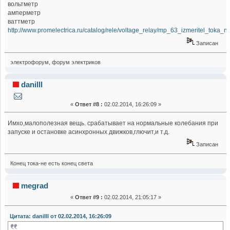
вольтметр
амперметр
ваттметр
http://www.promelectrica.ru/catalog/rele/voltage_relay/mp_63_izmeritel_toka_
Записан
электрофорум, форум электриков
danilll
«
Ответ #8 :
02.02.2014, 16:26:09 »
Имхо,малополезная вещь. срабатывает на нормальные колебания при
запуске и остановке асинхронных движков,глючит,и т.д.
Записан
Конец тока-не есть конец света
megrad
«
Ответ #9 :
02.02.2014, 21:05:17 »
Цитата: danilll от 02.02.2014, 16:26:09