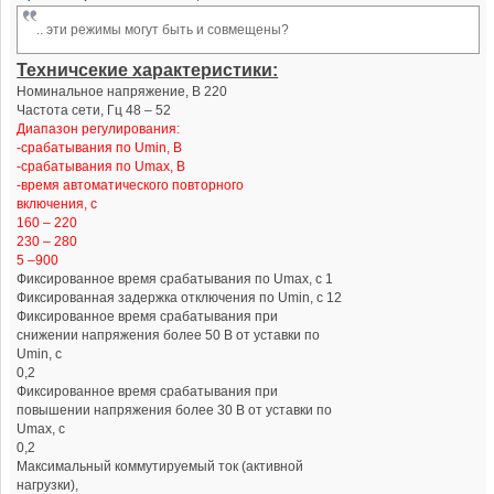
.. эти режимы могут быть и совмещены?
Техничсекие характеристики:
Номинальное напряжение, В 220
Частота сети, Гц 48 – 52
Диапазон регулирования:
-срабатывания по Umin, В
-срабатывания по Umах, В
-время автоматического повторного
включения, с
160 – 220
230 – 280
5 –900
Фиксированное время срабатывания по Umах, с 1
Фиксированная задержка отключения по Umin, с 12
Фиксированное время срабатывания при
снижении напряжения более 50 В от уставки по
Umin, с
0,2
Фиксированное время срабатывания при
повышении напряжения более 30 В от уставки по
Umах, с
0,2
Максимальный коммутируемый ток (активной
нагрузки),