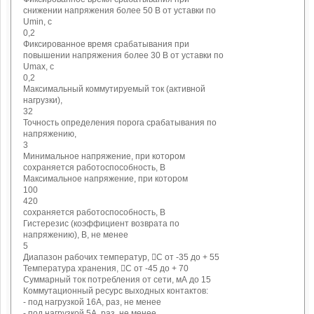
снижении напряжения более 50 В от уставки по
Umin, с
0,2
Фиксированное время срабатывания при
повышении напряжения более 30 В от уставки по
Umах, с
0,2
Максимальный коммутируемый ток (активной
нагрузки),
32
Точность определения порога срабатывания по
напряжению,
3
Минимальное напряжение, при котором
сохраняется работоспособность, В
Максимальное напряжение, при котором
100
420
сохраняется работоспособность, В
Гистерезис (коэффициент возврата по
напряжению), В, не менее
5
Диапазон рабочих температур, С от -35 до + 55
Температура хранения, С от -45 до + 70
Суммарный ток потребления от сети, мА до 15
Коммутационный ресурс выходных контактов:
- под нагрузкой 16А, раз, не менее
- под нагрузкой 5А, раз, не менее