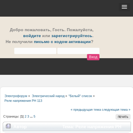
Добро пожаловать,
Гость
. Пожалуйста,
войдите
или
зарегистрируйтесь
.
Не получили
письмо с кодом активации
?
Электрофорум
»
Электрический народ
»
"Белый" список
»
Реле напряжения РН 113
« предыдущая тема
следующая тема »
Страницы: [
1
]
2
3
...
5
ПЕЧАТЬ
Автор
Тема: Реле напряжения РН