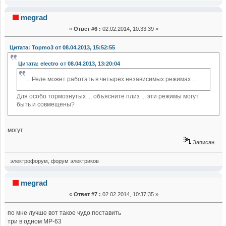
megrad
«
Ответ #6 :
02.02.2014, 10:33:39 »
Цитата: Topmo3 от 08.04.2013, 15:52:55
Цитата: electro от 08.04.2013, 13:20:04
... Реле может работать в четырех независимых режимах ...
Для особо тормознутых ... объясните плиз ... эти режимы могут
быть и совмещены?
могут
Записан
электрофорум, форум электриков
megrad
«
Ответ #7 :
02.02.2014, 10:37:35 »
по мне лучше вот такое чудо поставить
три в одном МР-63