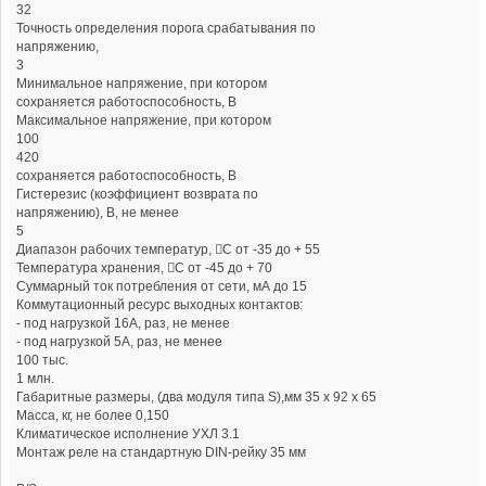
32
Точность определения порога срабатывания по
напряжению,
3
Минимальное напряжение, при котором
сохраняется работоспособность, В
Максимальное напряжение, при котором
100
420
сохраняется работоспособность, В
Гистерезис (коэффициент возврата по
напряжению), В, не менее
5
Диапазон рабочих температур, С от -35 до + 55
Температура хранения, С от -45 до + 70
Суммарный ток потребления от сети, мА до 15
Коммутационный ресурс выходных контактов:
- под нагрузкой 16А, раз, не менее
- под нагрузкой 5А, раз, не менее
100 тыс.
1 млн.
Габаритные размеры, (два модуля типа S),мм 35 х 92 х 65
Масса, кг, не более 0,150
Климатическое исполнение УХЛ 3.1
Монтаж реле на стандартную DIN-рейку 35 мм