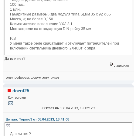
100 тыс.
1 млн.
Габаритные размеры, (два модуля типа S),мм 35 х 92 х 65
Масса, кг, не более 0,150
Климатическое исполнение УХЛ 3.1
Монтаж реле на стандартную DIN-рейку 35 мм
P/S
У меня такое реле срабатывет и отключает потребителей при
включении светильника дневного 2Х40Вт с эпра.
Да или нет?
Записан
электрофорум, форум электриков
dcent25
Контроллер
«
Ответ #4 :
08.04.2013, 19:12:12 »
Цитата: Topmo3 от 08.04.2013, 18:41:08
Да или нет?