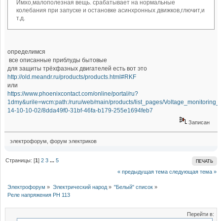
Имхо,малополезная вещь. срабатывает на нормальные
колебания при запуске и остановке асинхронных движков,глючит,и
т.д.
определимся
все описанные приблуды бытовые
для защиты трёхфазных двигателей есть вот это
http://old.meandr.ru/products/products.html#RKF
или
https://www.phoenixcontact.com/online/portal/ru?
1dmy&urile=wcm:path:/ruru/web/main/products/list_pages/Voltage_monitoring_
14-10-10-02/8dda49f0-31bf-46fa-b179-255e1694feb7
Записан
электрофорум, форум электриков
Страницы: [
1
]
2
3
...
5
ПЕЧАТЬ
« предыдущая тема
следующая тема »
Электрофорум
»
Электрический народ
»
"Белый" список
»
Реле напряжения РН 113
Перейти в: