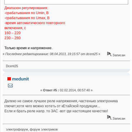
Диапазон регулирования:
-срабатывания по Umin, В
-срабатывания по Umах, В
-время автоматического повторного
включения, с
160 – 220
230 – 280
Только время и напряжение.
«
Последнее редактирование: 08.04.2013, 19:15:57 от dcent25
»
Записан
Dcent25
medunit
«
Ответ #5 :
02.02.2014, 00:57:40 »
Далеко не самое лучшее реле напряжения,-частенько электроника
глючит,хотя чего можно хотеть от кЕтайской продукции...
Если и брать реле напр. то ЗАС -вот где настоящее качество!
Записан
электрофорум, форум электриков