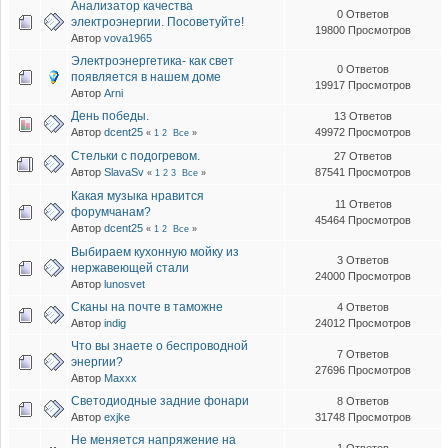
Анализатор качества
0 Ответов
электроэнергии. Посоветуйте!
19800 Просмотров
Автор
vova1965
Электроэнергетика- как свет
0 Ответов
появляется в нашем доме
19917 Просмотров
Автор
Arni
День победы.
13 Ответов
Автор
dcent25
49972 Просмотров
«
1
2
Все
»
Стельки с подогревом.
27 Ответов
Автор
SlavaSv
87541 Просмотров
«
1
2
3
Все
»
Какая музыка нравится
11 Ответов
форумчанам?
45464 Просмотров
Автор
dcent25
«
1
2
Все
»
Выбираем кухонную мойку из
3 Ответов
нержавеющей стали
24000 Просмотров
Автор
lunosvet
Сканы на почте в таможне
4 Ответов
Автор
indig
24012 Просмотров
Что вы знаете о беспроводной
7 Ответов
энергии?
27696 Просмотров
Автор
Maxxx
Светодиодные задние фонари
8 Ответов
Автор
exjke
31748 Просмотров
Не меняется напряжение на
1 Ответов