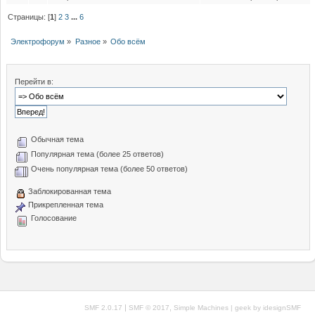
Страницы: [
1
]
2
3
...
6
Электрофорум
»
Разное
»
Обо всём
Перейти в:
Обычная тема
Популярная тема (более 25 ответов)
Очень популярная тема (более 50 ответов)
Заблокированная тема
Прикрепленная тема
Голосование
|
,
SMF 2.0.17
SMF © 2017
Simple Machines
| geek by
idesignSMF