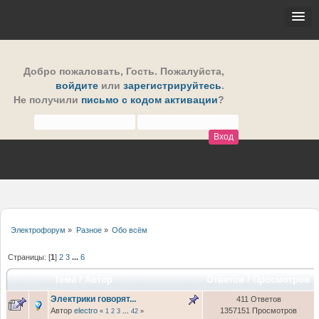
Добро пожаловать,
Гость
. Пожалуйста,
войдите
или
зарегистрируйтесь
.
Не получили
письмо с кодом активации
?
Электрофорум
»
Разное
»
Обо всём
Страницы: [
1
]
2
3
...
6
Тема
/
Автор
Ответов
/
Просмотров
Электрики говорят...
411 Ответов
Автор
electro
1357151 Просмотров
«
1
2
3
...
42
»