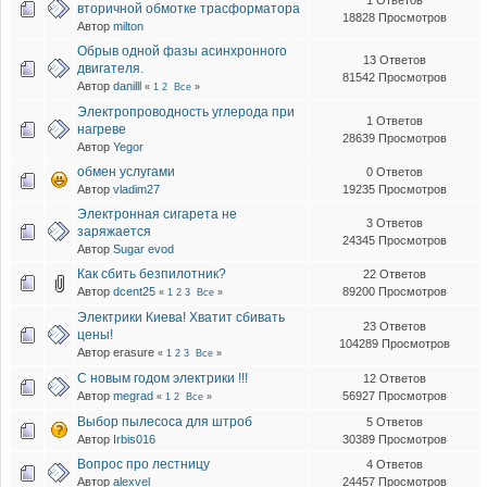
вторичной обмотке трасформатора
18828 Просмотров
Автор
milton
Обрыв одной фазы асинхронного
13 Ответов
двигателя.
81542 Просмотров
Автор
danilll
«
1
2
Все
»
Электропроводность углерода при
1 Ответов
нагреве
28639 Просмотров
Автор
Yegor
обмен услугами
0 Ответов
Автор
vladim27
19235 Просмотров
Электронная сигарета не
3 Ответов
заряжается
24345 Просмотров
Автор
Sugar evod
Как сбить безпилотник?
22 Ответов
Автор
dcent25
89200 Просмотров
«
1
2
3
Все
»
Электрики Киева! Хватит сбивать
23 Ответов
цены!
104289 Просмотров
Автор erasure
«
1
2
3
Все
»
С новым годом электрики !!!
12 Ответов
Автор
megrad
56927 Просмотров
«
1
2
Все
»
Выбор пылесоса для штроб
5 Ответов
Автор
Irbis016
30389 Просмотров
Вопрос про лестницу
4 Ответов
Автор
alexvel
24457 Просмотров