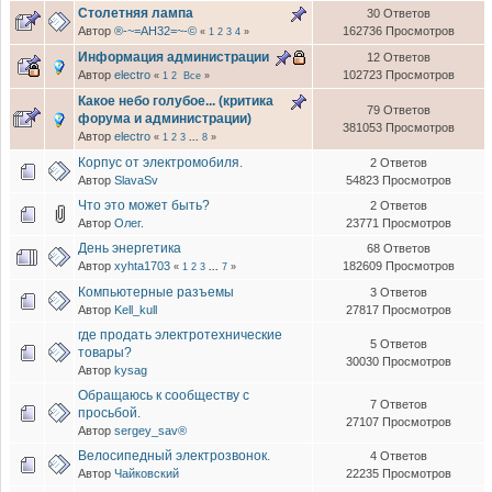
Столетняя лампа
30 Ответов
Автор
®-~=АН32=~-©
162736 Просмотров
«
1
2
3
4
»
Информация администрации
12 Ответов
Автор
electro
102723 Просмотров
«
1
2
Все
»
Какое небо голубое... (критика
79 Ответов
форума и администрации)
381053 Просмотров
Автор
electro
«
1
2
3
...
8
»
Корпус от электромобиля.
2 Ответов
Автор
SlavaSv
54823 Просмотров
Что это может быть?
2 Ответов
Автор
Олег.
23771 Просмотров
День энергетика
68 Ответов
Автор
xyhta1703
182609 Просмотров
«
1
2
3
...
7
»
Компьютерные разъемы
3 Ответов
Автор
Kell_kull
27817 Просмотров
где продать электротехнические
5 Ответов
товары?
30030 Просмотров
Автор
kysag
Обращаюсь к сообществу с
7 Ответов
просьбой.
27107 Просмотров
Автор
sergey_sav®
Велосипедный электрозвонок.
4 Ответов
Автор
Чайковский
22235 Просмотров