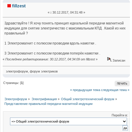
правильной передачи магнитной индукции (Прочитано
fillzest
«
:
30.12.2017, 04:31:48 »
19510 раз)
Здравствуйте ! Я хочу понять принцип идеальной передачи магнитной
индукции для снятие электричество с максимальным КПД . Какой из них
правильный ?
1 Электромагнит с полюсом проводим вдоль намотки .
3 Электромагнит с полюсом проводим поперёк намотки .
«
Последнее редактирование: 30.12.2017, 04:34:09 от fillzest
»
Записан
электрофорум, форум электриков
Страницы: [
1
]
ПЕЧАТЬ
« предыдущая тема
следующая тема »
Электрофорум
»
Электрификация
»
Общий электротехнический форум
»
Представление правильной передачи магнитной индукции
Перейти в: