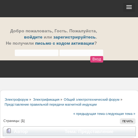
Добро пожаловать,
Гость
. Пожалуйста,
войдите
или
зарегистрируйтесь
.
Не получили
письмо с кодом активации
?
Электрофорум
»
Электрификация
»
Общий электротехнический форум
»
Представление правильной передачи магнитной индукции
« предыдущая тема
следующая тема »
Страницы: [
1
]
ПЕЧАТЬ
Автор
Тема: Представление