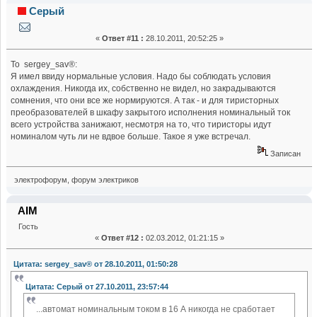
Серый
«
Ответ #11 :
28.10.2011, 20:52:25 »
То sergey_sav®:
Я имел ввиду нормальные условия. Надо бы соблюдать условия
охлаждения. Никогда их, собственно не видел, но закрадываются
сомнения, что они все же нормируются. А так - и для тиристорных
преобразователей в шкафу закрытого исполнения номинальный ток
всего устройства занижают, несмотря на то, что тиристоры идут
номиналом чуть ли не вдвое больше. Такое я уже встречал.
Записан
электрофорум, форум электриков
AIM
Гость
«
Ответ #12 :
02.03.2012, 01:21:15 »
Цитата: sergey_sav® от 28.10.2011, 01:50:28
Цитата: Серый от 27.10.2011, 23:57:44
...автомат номинальным током в 16 А никогда не сработает