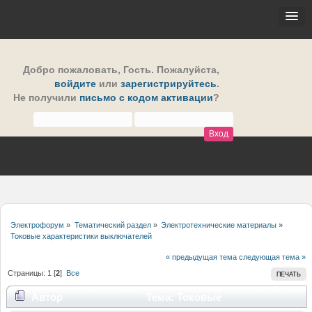
Добро пожаловать,
Гость
. Пожалуйста,
войдите
или
зарегистрируйтесь
.
Не получили
письмо с кодом активации
?
Электрофорум
»
Тематический раздел
»
Электротехнические материалы
»
Токовые характеристики выключателей
« предыдущая тема
следующая тема »
Страницы:
1
[
2
]
Все
ПЕЧАТЬ
Автор
Тема: Токовые