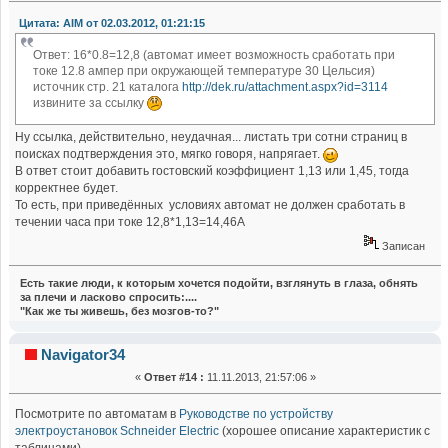
Цитата: AIM от 02.03.2012, 01:21:15
Ответ: 16*0.8=12,8 (автомат имеет возможность сработать при
токе 12.8 ампер при окружающей температуре 30 Цельсия)
источник стр. 21 каталога
http://dek.ru/attachment.aspx?id=3114
извините за ссылку
Ну ссылка, действительно, неудачная... листать три сотни страниц в
поисках подтверждения это, мягко говоря, напрягает.
В ответ стоит добавить гостовский коэффициент 1,13 или 1,45, тогда
корректнее будет.
То есть, при приведённых условиях автомат не должен сработать в
течении часа при токе 12,8*1,13=14,46А
Записан
Есть такие люди, к которым хочется подойти, взглянуть в глаза, обнять
за плечи и ласково спросить:....
"Как же ты живешь, без мозгов-то?"
Navigator34
«
Ответ #14 :
11.11.2013, 21:57:06 »
Посмотрите по автоматам в
Руководстве по устройству
электроустановок Schneider Electric
(хорошее описание характеристик с