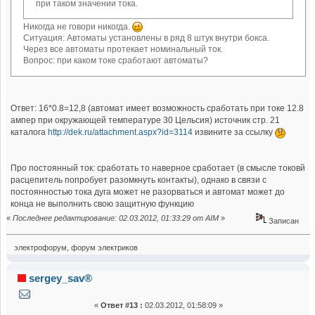
при таком значении тока.
Никогда не говори никогда.
Ситуация: Автоматы установлены в ряд 8 штук внутри бокса.
Через все автоматы протекает номинальный ток.
Вопрос: при каком токе сработают автоматы?
Ответ: 16*0.8=12,8 (автомат имеет возможность сработать при токе 12.8
ампер при окружающей температуре 30 Цельсия) источник стр. 21
каталога
http://dek.ru/attachment.aspx?id=3114
извините за ссылку
Про постоянный ток: сработать то наверное сработает (в смысле токовй
расцепитель попробует разомкнуть контакты), однако в связи с
постоянностью тока дуга может не разорваться и автомат может до
конца не выполнить свою защитную функцию
«
Последнее редактирование: 02.03.2012, 01:33:29 от AIM
»
Записан
электрофорум, форум электриков
sergey_sav®
«
Ответ #13 :
02.03.2012, 01:58:09 »