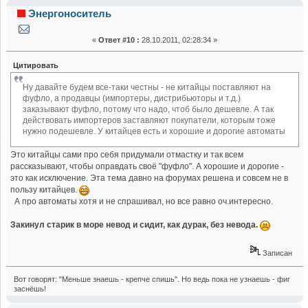
характеристики выключателей (Прочитано 101757 раз)
Энергоноситель
«
Ответ #10 :
28.10.2011, 02:28:34 »
Цитировать
Ну давайте будем все-таки честны - не китайцы поставляют на
фуфло, а продавцы (импортеры, дистрибьюторы и т.д.)
заказывают фуфло, потому что надо, чтоб было дешевле. А так
действовать импортеров заставляют покупатели, которым тоже
нужно подешевле. У китайцев есть и хорошие и дорогие автоматы
Это китайцы сами про себя придумали отмастку и так всем
рассказывают, чтобы оправдать своё "фуфло". А хорошие и дорогие -
это как исключение. Эта тема давно на форумах решена и совсем не в
пользу китайцев.
А про автоматы хотя и не спрашивал, но все равно оч.интересно.
Закинул старик в море невод и сидит, как дурак, без невода.
Записан
Вот говорят: "Меньше знаешь - крепче спишь". Но ведь пока не узнаешь - фиг
заснёшь!