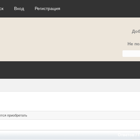
ск
Вход
Регистрация
Доб
Не п
ется приобретать
Ответов
/