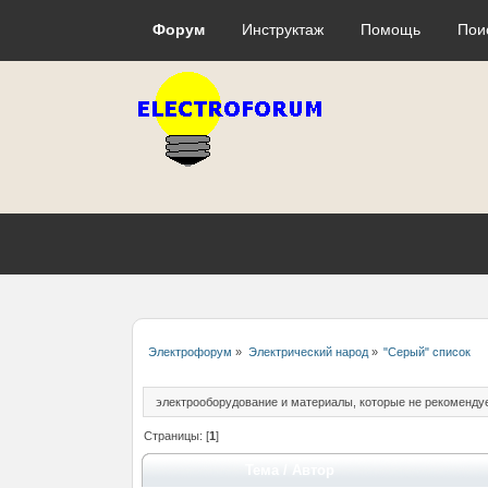
Форум
Инструктаж
Помощь
Пои
Электрофорум
»
Электрический народ
»
"Серый" список
электрооборудование и материалы, которые не рекоменду
Страницы: [
1
]
Тема
/
Автор