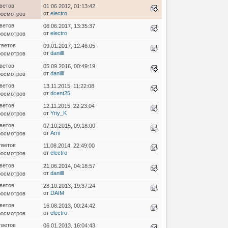
ветов
01.06.2012, 01:13:42
от
electro
росмотров
ветов
06.06.2017, 13:35:37
от
electro
росмотров
тветов
09.01.2017, 12:46:05
от
danilll
росмотров
ветов
05.09.2016, 00:49:19
от
danilll
росмотров
ветов
13.11.2015, 11:22:08
от
dcent25
росмотров
ветов
12.11.2015, 22:23:04
от
Yriy_K
росмотров
ветов
07.10.2015, 09:18:00
от
Arni
росмотров
тветов
11.08.2014, 22:49:00
от
electro
росмотров
ветов
21.06.2014, 04:18:57
от
danilll
росмотров
ветов
28.10.2013, 19:37:24
от
DAIM
росмотров
ветов
16.08.2013, 00:24:42
от
electro
росмотров
тветов
06.01.2013, 16:04:43