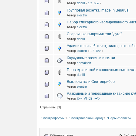
Автор
danilll
«
1
2
Все
»
Групповая розетка [made in Belarus]
Автор
electro
Набор слесарного изолированного инс
Автор
electro
Сварочные выпрямители "дуга"
Автор
danilll
Удлинитель на 6 точек, пилот, сетевой
Автор
electro
«
1
2
Все
»
Каучуковые розетки и вилки
Автор
shmakich
Провод с вилкой и кнопочным выключа
Автор
danilll
Выключатели Светоприбор
Автор
electro
Разрывные и перекидные китайские ру
Автор
®-~=АН32=~-©
Страницы: [
1
]
Электрофорум
»
Электрический народ
»
"Серый" список
Обычная тема
Заблоки