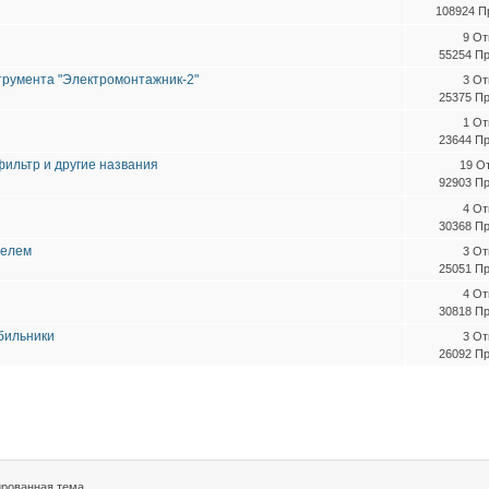
108924 П
9 От
55254 П
трумента "Электромонтажник-2"
3 От
25375 П
1 От
23644 П
 фильтр и другие названия
19 О
92903 П
4 От
30368 П
телем
3 От
25051 П
4 От
30818 П
бильники
3 От
26092 П
рованная тема