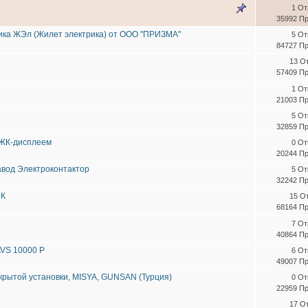
1 От
35992 П
ика ЖЭл (Жилет электрика) от ООО "ПРИЗМА"
5 От
84727 П
13 О
57409 П
1 От
21003 П
5 От
32859 П
 ЖК-дисплеем
0 От
20244 П
авод Электроконтактор
5 От
32242 П
ЭК
15 О
68164 П
7 От
40864 П
VS 10000 P
6 От
49007 П
крытой установки, MISYA, GUNSAN (Турция)
0 От
22959 П
17 О