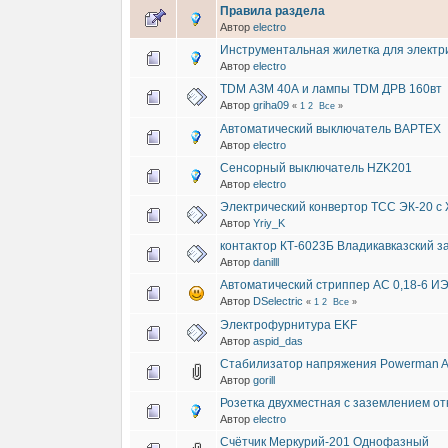
Правила раздела
Автор
electro
Инструментальная жилетка для электр
Автор
electro
TDM АЗМ 40А и лампы TDM ДРВ 160вт
Автор
griha09
«
1
2
Все
»
Автоматический выключатель BAPTEX
Автор
electro
Сенсорный выключатель HZK201
Автор
electro
Электрический конвертор ТСС ЭК-20 с
Автор
Yriy_K
контактор КТ-6023Б Владикавказский з
Автор
danilll
Автоматический стриппер AC 0,18-6 И
Автор
DSelectric
«
1
2
Все
»
Электрофурнитура EKF
Автор
aspid_das
Стабилизатор напряжения Powerman A
Автор
gorill
Розетка двухместная с заземлением от
Автор
electro
Счётчик Меркурий-201 Однофазный