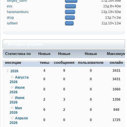
sergey_sav®
17д 18ч 56м
evs
15д 8ч 40м
haramamburu
13д 19ч 50м
drug
13д 7ч 2м
sylfaen
11д 10ч 12м
История форума
Статистика по
Новые
Новые
Новые
Максимум
месяцам
темы
сообщения
пользователи
онлайн
4
9
0
3431
2026
Августа
0
0
0
3431
2026
Июля
0
0
0
1060
2026
Июня
2
3
0
1356
2026
Мая
0
2
0
949
2026
Апреля
0
0
0
1725
2026