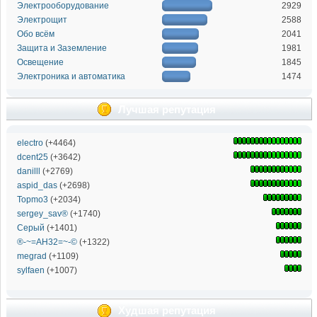
Электрооборудование
2929
Электрощит
2588
Обо всём
2041
Защита и Заземление
1981
Освещение
1845
Электроника и автоматика
1474
Лучшая репутация
electro
(+4464)
dcent25
(+3642)
danilll
(+2769)
aspid_das
(+2698)
Topmo3
(+2034)
sergey_sav®
(+1740)
Серый
(+1401)
®-~=АН32=~-©
(+1322)
megrad
(+1109)
sylfaen
(+1007)
Худшая репутация