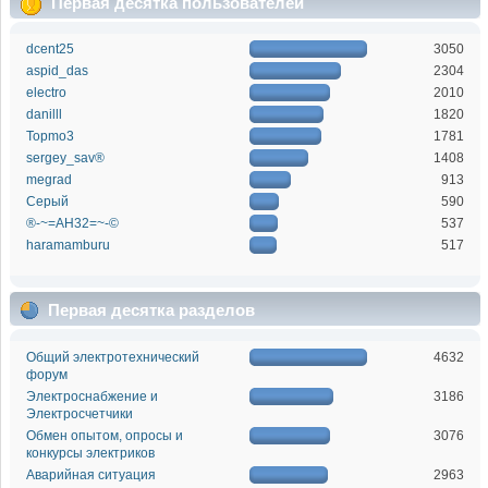
Первая десятка пользователей
dcent25
3050
aspid_das
2304
electro
2010
danilll
1820
Topmo3
1781
sergey_sav®
1408
megrad
913
Серый
590
®-~=АН32=~-©
537
haramamburu
517
Первая десятка разделов
Общий электротехнический
4632
форум
Электроснабжение и
3186
Электросчетчики
Обмен опытом, опросы и
3076
конкурсы электриков
Аварийная ситуация
2963