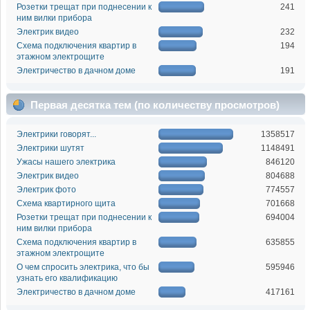
Розетки трещат при поднесении к
241
ним вилки прибора
Электрик видео
232
Схема подключения квартир в
194
этажном электрощите
Электричество в дачном доме
191
Первая десятка тем (по количеству просмотров)
Электрики говорят...
1358517
Электрики шутят
1148491
Ужасы нашего электрика
846120
Электрик видео
804688
Электрик фото
774557
Схема квартирного щита
701668
Розетки трещат при поднесении к
694004
ним вилки прибора
Схема подключения квартир в
635855
этажном электрощите
О чем спросить электрика, что бы
595946
узнать его квалификацию
Электричество в дачном доме
417161