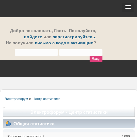
Добро пожаловать,
Гость
. Пожалуйста,
войдите
или
зарегистрируйтесь
.
Не получили
письмо с кодом активации
?
Электрофорум
»
Центр статистики
Электрофорум - Центр статистики
Общая статистика
Всего пользователей:
1888