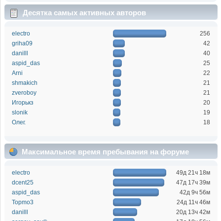
Десятка самых активных авторов
electro
256
griha09
42
danilll
40
aspid_das
25
Arni
22
shmakich
21
zveroboy
21
Игорькз
20
slonik
19
Олег.
18
Максимальное время пребывания на форуме
electro
49д 21ч 18м
dcent25
47д 17ч 39м
aspid_das
42д 9ч 56м
Topmo3
24д 11ч 46м
danilll
20д 13ч 42м