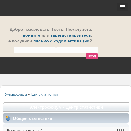
Добро пожаловать,
Гость
. Пожалуйста,
войдите
или
зарегистрируйтесь
.
Не получили
письмо с кодом активации
?
Электрофорум
»
Центр статистики
Электрофорум - Центр статистики
Общая статистика
Всего пользователей:
1888