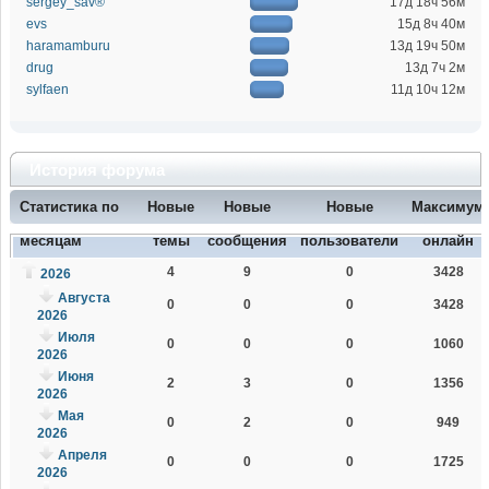
sergey_sav®
17д 18ч 56м
evs
15д 8ч 40м
haramamburu
13д 19ч 50м
drug
13д 7ч 2м
sylfaen
11д 10ч 12м
История форума
Статистика по
Новые
Новые
Новые
Максимум
месяцам
темы
сообщения
пользователи
онлайн
4
9
0
3428
2026
Августа
0
0
0
3428
2026
Июля
0
0
0
1060
2026
Июня
2
3
0
1356
2026
Мая
0
2
0
949
2026
Апреля
0
0
0
1725
2026