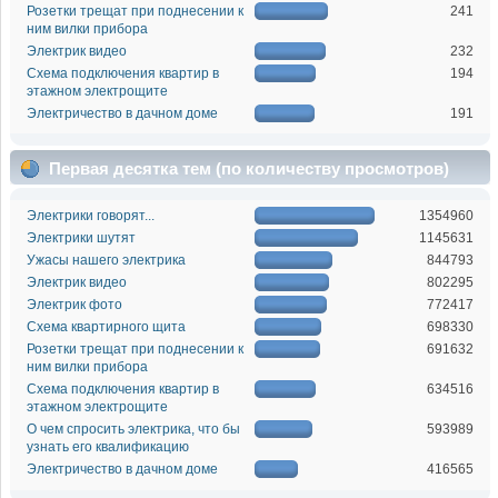
Розетки трещат при поднесении к
241
ним вилки прибора
Электрик видео
232
Схема подключения квартир в
194
этажном электрощите
Электричество в дачном доме
191
Первая десятка тем (по количеству просмотров)
Электрики говорят...
1354960
Электрики шутят
1145631
Ужасы нашего электрика
844793
Электрик видео
802295
Электрик фото
772417
Схема квартирного щита
698330
Розетки трещат при поднесении к
691632
ним вилки прибора
Схема подключения квартир в
634516
этажном электрощите
О чем спросить электрика, что бы
593989
узнать его квалификацию
Электричество в дачном доме
416565