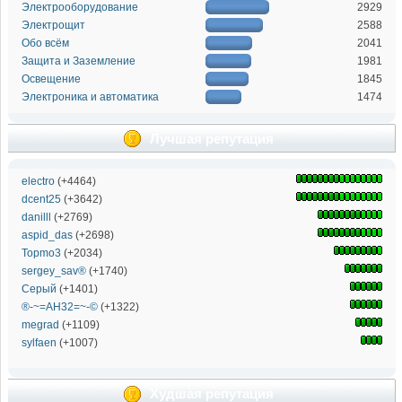
Электрооборудование
2929
Электрощит
2588
Обо всём
2041
Защита и Заземление
1981
Освещение
1845
Электроника и автоматика
1474
Лучшая репутация
electro
(+4464)
dcent25
(+3642)
danilll
(+2769)
aspid_das
(+2698)
Topmo3
(+2034)
sergey_sav®
(+1740)
Серый
(+1401)
®-~=АН32=~-©
(+1322)
megrad
(+1109)
sylfaen
(+1007)
Худшая репутация