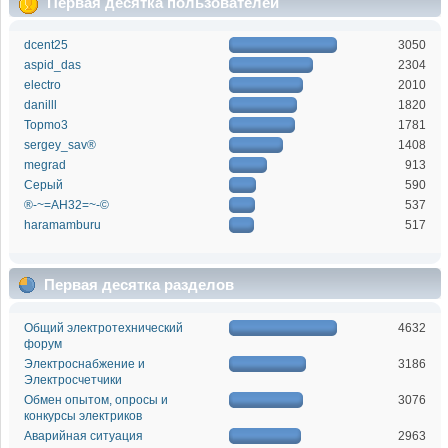
Первая десятка пользователей
dcent25
3050
aspid_das
2304
electro
2010
danilll
1820
Topmo3
1781
sergey_sav®
1408
megrad
913
Серый
590
®-~=АН32=~-©
537
haramamburu
517
Первая десятка разделов
Общий электротехнический
4632
форум
Электроснабжение и
3186
Электросчетчики
Обмен опытом, опросы и
3076
конкурсы электриков
Аварийная ситуация
2963