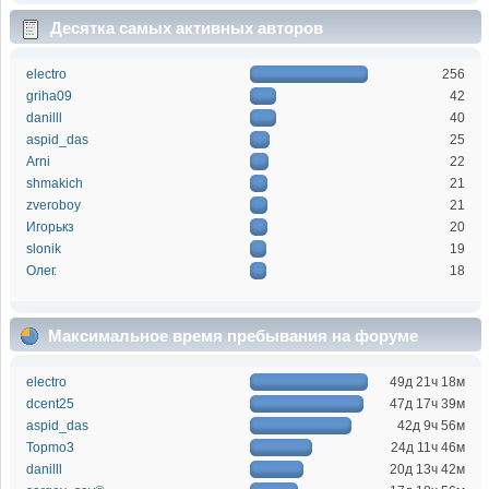
Десятка самых активных авторов
electro
256
griha09
42
danilll
40
aspid_das
25
Arni
22
shmakich
21
zveroboy
21
Игорькз
20
slonik
19
Олег.
18
Максимальное время пребывания на форуме
electro
49д 21ч 18м
dcent25
47д 17ч 39м
aspid_das
42д 9ч 56м
Topmo3
24д 11ч 46м
danilll
20д 13ч 42м