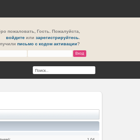
ро пожаловать,
Гость
. Пожалуйста,
войдите
или
зарегистрируйтесь
.
олучили
письмо с кодом активации
?
днем):
1.04