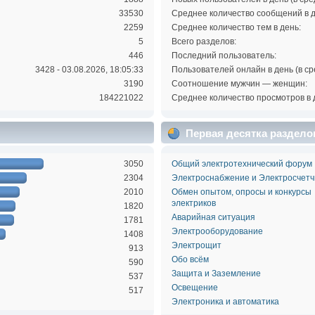
33530
Среднее количество сообщений в д
2259
Среднее количество тем в день:
5
Всего разделов:
446
Последний пользователь:
3428 - 03.08.2026, 18:05:33
Пользователей онлайн в день (в ср
3190
Соотношение мужчин — женщин:
184221022
Среднее количество просмотров в 
Первая десятка раздело
3050
Общий электротехнический форум
2304
Электроснабжение и Электросчетч
2010
Обмен опытом, опросы и конкурсы
электриков
1820
Аварийная ситуация
1781
Электрооборудование
1408
Электрощит
913
Обо всём
590
Защита и Заземление
537
Освещение
517
Электроника и автоматика