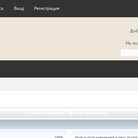
ск
Вход
Регистрация
Доб
Не п
Электрофорум - Центр статистики
1888
Новых пользователей в день (в сре