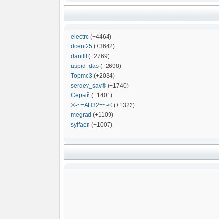
electro
(+4464)
dcent25
(+3642)
danilll
(+2769)
aspid_das
(+2698)
Topmo3
(+2034)
sergey_sav®
(+1740)
Серый
(+1401)
®-~=АН32=~-©
(+1322)
megrad
(+1109)
sylfaen
(+1007)