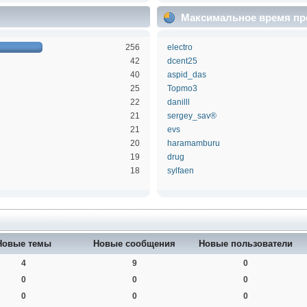
Максимальное время пр
256
electro
42
dcent25
40
aspid_das
25
Topmo3
22
danilll
21
sergey_sav®
21
evs
20
haramamburu
19
drug
18
sylfaen
Новые темы
Новые сообщения
Новые пользователи
4
9
0
0
0
0
0
0
0