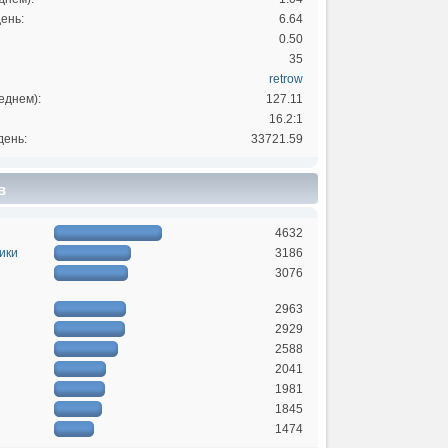
ень:
6.64
0.50
35
retrow
еднем):
127.11
16.2:1
день:
33721.59
в
4632
ики
3186
3076
2963
2929
2588
2041
1981
1845
1474