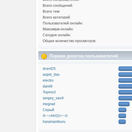
Всего сообщений:
Всего тем:
Всего категорий:
Пользователей онлайн:
Максимум онлайн:
Сегодня онлайн:
Общее количество просмотров:
Первая десятка пользователей
dcent25
aspid_das
electro
danilll
Topmo3
sergey_sav®
megrad
Серый
®-~=АН32=~-©
haramamburu