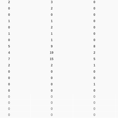
2
3
0
0
2
0
0
0
0
1
1
0
0
2
0
1
1
0
0
1
0
5
9
8
4
19
2
7
15
5
2
2
1
0
0
0
0
0
0
0
0
1
0
0
0
0
0
0
0
0
0
0
0
0
0
0
0