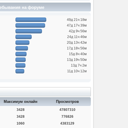
ебывания на форуме
49д 21ч 18м
47д 17ч 39м
42д 9ч 56м
24д 11ч 46м
20д 13ч 42м
17д 18ч 56м
15д 8ч 40м
13д 19ч 50м
13д 7ч 2м
11д 10ч 12м
Максимум онлайн
Просмотров
3428
47807310
3428
776826
1060
4383129