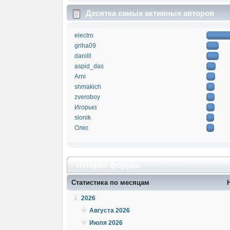
Десятка самых активных авторов
electro
griha09
danilll
aspid_das
Arni
shmakich
zveroboy
Игорькз
slonik
Олег.
История форума
Статистика по месяцам
2026
Августа 2026
Июля 2026