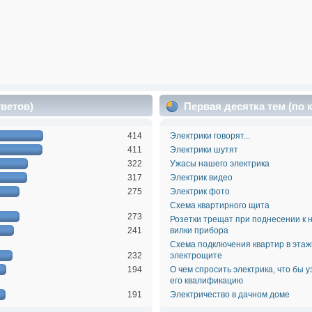
тветов)
Первая десятка тем (по
414
Электрики говорят...
411
Электрики шутят
322
Ужасы нашего электрика
317
Электрик видео
275
Электрик фото
Схема квартирного щита
273
Розетки трещат при поднесении к 
241
вилки прибора
Схема подключения квартир в эта
232
электрощите
194
О чем спросить электрика, что бы у
его квалификацию
191
Электричество в дачном доме