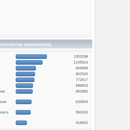
 количеству просмотров)
1355298
1145914
844909
802545
772617
698653
ним
691885
жном
634654
знать
594183
416642