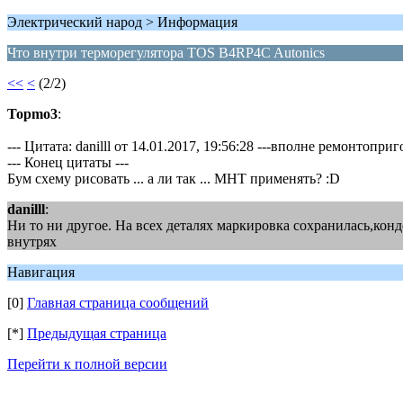
Электрический народ > Информация
Что внутри терморегулятора TOS B4RP4C Autonics
<<
<
(2/2)
Topmo3
:
--- Цитата: danilll от 14.01.2017, 19:56:28 ---вполне ремонтопри
--- Конец цитаты ---
Бум схему рисовать ... а ли так ... МНТ применять? :D
danilll
:
Ни то ни другое. На всех деталях маркировка сохранилась,кон
внутрях
Навигация
[0]
Главная страница сообщений
[*]
Предыдущая страница
Перейти к полной версии