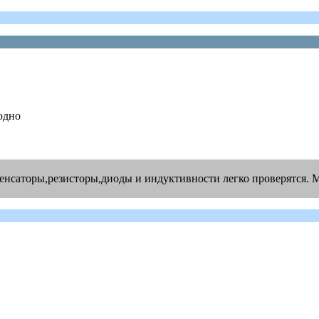
годно
денсаторы,резисторы,диоды и индуктивности легко проверятся. 