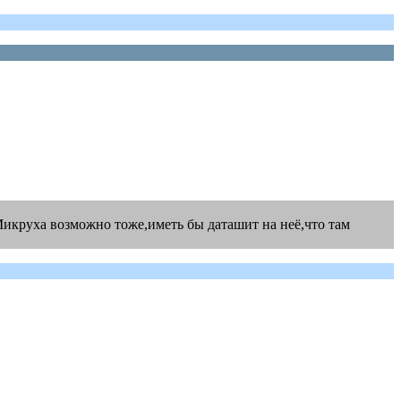
Микруха возможно тоже,иметь бы даташит на неё,что там