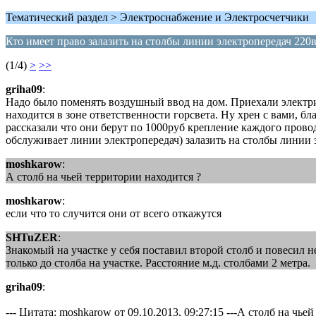
Тематический раздел > Электроснабжение и Электросчетчики
Кто имеет право залазить на столбы линии электропередач 220в
(1/4)
>
>>
griha09
:
Надо было поменять воздушный ввод на дом. Приехали электрик
находится в зоне ответственности горсвета. Ну хрен с вами, б
рассказали что они берут по 1000руб крепление каждого провод
обслуживает линии электропередач) залазить на столбы линии 
moshkarow
:
А столб на чьей территории находится ?
moshkarow
:
если что то случится они от всего откажутся
SHTuZER
:
Знакомый на участке у себя поставил второй столб и повесил 
только до столба на участке. Расстояние м.д. столбами 2 метра.
griha09
:
--- Цитата: moshkarow от 09.10.2013, 09:27:15 ---А столб на чье