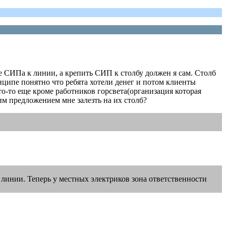
е СИПа к линии, а крепить СИП к столбу должен я сам. Столб
инципе понятно что ребята хотели денег и потом клиенты
то-то еще кроме работников горсвета(организация которая
им предложением мне залезть на их столб?
 линии. Теперь у местных электриков зона ответственности