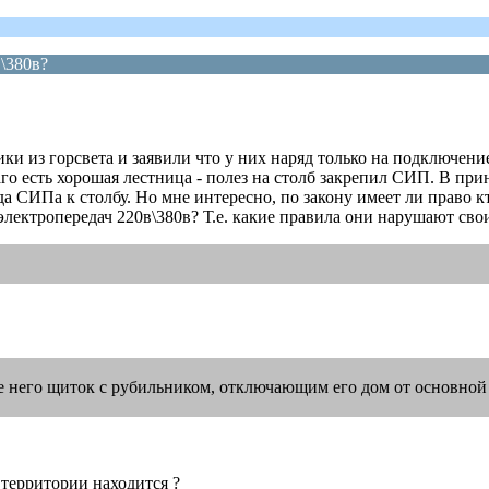
\380в?
и из горсвета и заявили что у них наряд только на подключени
лаго есть хорошая лестница - полез на столб закрепил СИП. В пр
а СИПа к столбу. Но мне интересно, по закону имеет ли право к
электропередач 220в\380в? Т.е. какие правила они нарушают сво
не него щиток с рубильником, отключающим его дом от основной
й территории находится ?