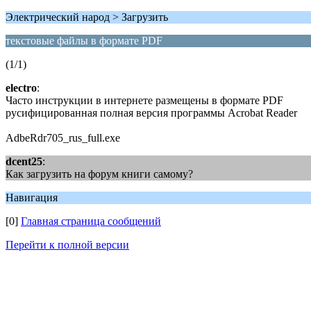
Электрический народ > Загрузить
текстовые файлы в формате PDF
(1/1)
electro
:
Часто инструкции в интернете размещены в формате PDF
русифицированная полная версия программы Acrobat Reader
AdbeRdr705_rus_full.exe
dcent25
:
Как загрузить на форум книги самому?
Навигация
[0]
Главная страница сообщений
Перейти к полной версии