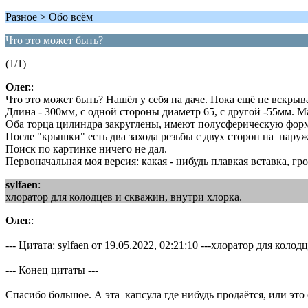
Разное > Обо всём
Что это может быть?
(1/1)
Олег.
:
Что это может быть? Нашёл у себя на даче. Пока ещё не вскрыв
Длина - 300мм, с одной стороны диаметр 65, с другой -55мм. М
Оба торца цилиндра закруглены, имеют полусферическую форму
После "крышки" есть два захода резьбы с двух сторон на нару
Поиск по картинке ничего не дал.
Первоначальная моя версия: какая - нибудь плавкая вставка, гр
sylfaen
:
хлоратор для колодцев и скважин, внутри хлорка.
Олег.
:
--- Цитата: sylfaen от 19.05.2022, 02:21:10 ---хлоратор для коло
--- Конец цитаты ---
Спасибо большое. А эта капсула где нибудь продаётся, или это