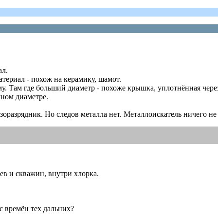
ал.
атериал - похож на керамику, шамот.
. Там где больший диаметр - похоже крышка, уплотнённая через
жном диаметре.
озоразрядник. Но следов металла нет. Металлоискатель ничего не 
дцев и скважин, внутри хлорка.
 с времён тех дальних?