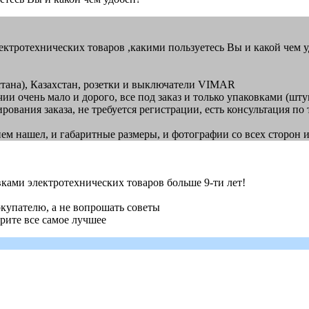
 электротехнических товаров ,какими пользуетесь Вы и какой чем 
стана), Казахстан, розетки и выключатели VIMAR
и очень мало и дорого, все под заказ и только упаковками (шту
ирования заказа, не требуется регистрации, есть консультация п
нем нашел, и габаритные размеры, и фотографии со всех сторон 
тавками электротехнических товаров больше 9-ти лет!
окупателю, а не вопрошать советы
ерите все самое лучшее