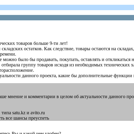
ческих товаров больше 9-ти лет!
кладских остатков. Как следствие, товары остаются на складах,
времени.
 можно было бы продавать, покупать, оставлять и откликаться 
ы отбирала группу товаров исходя из необходимых технических х
сторасположение.
туальности данного проекта, какие бы дополнительные функции
ать ваше мнение и комментарии в целом об актуальности данного
па satu.kz и avito.ru
есть все шансы преуспеть
етесь Вы и какой чем удобен?