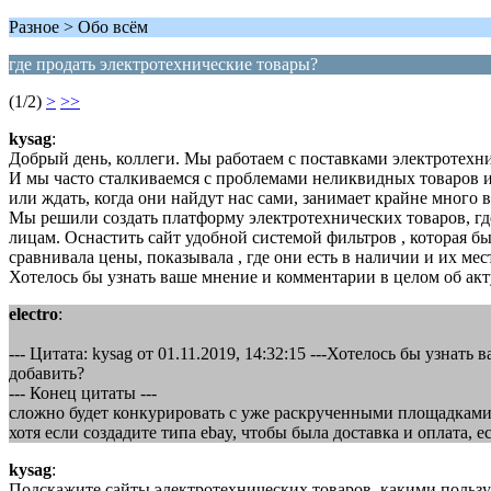
Разное > Обо всём
где продать электротехнические товары?
(1/2)
>
>>
kysag
:
Добрый день, коллеги. Мы работаем с поставками электротехни
И мы часто сталкиваемся с проблемами неликвидных товаров и с
или ждать, когда они найдут нас сами, занимает крайне много 
Мы решили создать платформу электротехнических товаров, где
лицам. Оснастить сайт удобной системой фильтров , которая б
сравнивала цены, показывала , где они есть в наличии и их ме
Хотелось бы узнать ваше мнение и комментарии в целом об ак
electro
:
--- Цитата: kysag от 01.11.2019, 14:32:15 ---Хотелось бы узн
добавить?
--- Конец цитаты ---
сложно будет конкурировать с уже раскрученными площадками ти
хотя если создадите типа ebay, чтобы была доставка и оплата, 
kysag
:
Подскажите сайты электротехнических товаров ,какими пользу