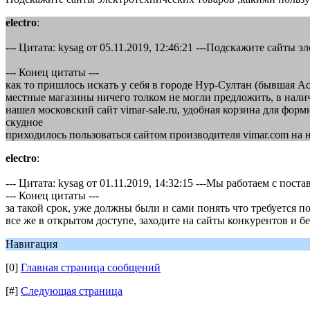
electro
:
--- Цитата: kysag от 05.11.2019, 12:46:21 ---Подскажите сайты
--- Конец цитаты ---
как то пришлось искать у себя в городе Нур-Султан (бывшая А
местные магазины ничего толком не могли предложить, в наличи
нашел московский сайт vimar-sale.ru, удобная корзина для форм
скудное
приходилось пользоваться сайтом производителя vimar.com на 
electro
:
--- Цитата: kysag от 01.11.2019, 14:32:15 ---Мы работаем с пос
--- Конец цитаты ---
за такой срок, уже должны были и сами понять что требуется п
все же в открытом доступе, заходите на сайты конкурентов и б
Навигация
[0]
Главная страница сообщений
[#]
Следующая страница