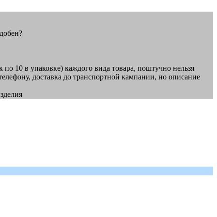
удобен?
к по 10 в упаковке) каждого вида товара, поштучно нельзя
о телефону, доставка до транспортной кампании, но описание
изделия