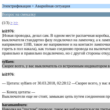
Электрификация > Аварийная ситуация
Вопрос на смекалку
(1/3)
>
>>
izi1976
:
]Новая проводка, делал сам. В одном месте распаечная коробка
выключателя стандартно фазу подключил на лампочку, а к ламп
напряжение 110В, такое же напряжение и на контакте лампочк
гореть в пол накала), как только соединяю провода на вылючате
правильно и правильно подключено, но с другой стороны отку
sylfaen
:
Скорее всего, у вас выключатель со встроенным индикатором в
izi1976
:
--- Цитата: sylfaen от 30.03.2018, 02:28:12 ---Скорее всего, у
--- Конец цитаты ---
Выключатели еще не стоят, замыкаю цепь путем соединения пр
haramamburu
:
Наводка на "пустом" проводе, такое же наблюдается если трет