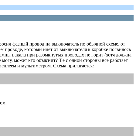
 бросил фазный провод на выключатель по обычной схеме, от
ом проводе, который идет от выключателя к коробке появилось
ампы накала при разомкнутых проводах не горит (хотя должна
е могу, может кто объяснит? Т.е с одной стороны все работает
исплеем и мультиметром. Схема прилагается:
дом.