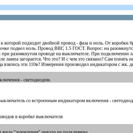
, к которой подходит двойной провод - фаза и ноль. От коробки
очке подвел ноль. Провод ВВГ, 1.5 ГОСТ. Вопрос: на разомкнут
и при разомкнутом проводе на выключателе. При подключении л
ле лампа загорается. Что это? И с чем это связано? Сам понять н
да взялись эти 110в? Измерения производил индикатором с жк. д
ключения - светодиодом.
 вас выключатель со встроенным индикатором включения - светодио
оводов в коробке выключателя
ья жила "заземления" никуда не подключена