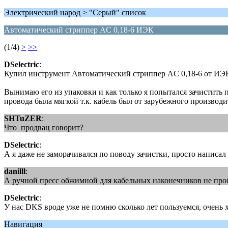
Электрический народ > "Серый" список
Автоматический стриппер AC 0,18-6 ИЭК
(1/4)
>
>>
DSelectric
:
Купил инструмент Автоматический стриппер AC 0,18-6 от ИЭК
Вынимаю его из упаковки и как только я попытался зачистить п
провода была мягкой т.к. кабель был от зарубежного произв
SHTuZER
:
Что продвац говорит?
DSelectric
:
А я даже не заморачивался по поводу зачистки, просто написал 
danilll
:
А ручной пресс обжимной для кабельных наконечников не пр
DSelectric
:
У нас DKS вроде уже не помню сколько лет пользуемся, очень 
Навигация