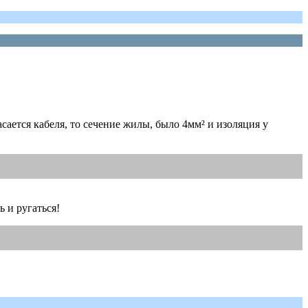
сается кабеля, то сечение жилы, было 4мм² и изоляция у
ь и ругаться!