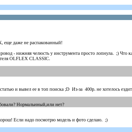
, еще даже не распакованный!
ровод - нижняя челюсть у инструмента просто лопнула. ;) Что ка
одителя OLFLEX CLASSIC.
статью и вывел ее в топ поиска ;D Из-за 400р. не хотелось ездит
обовали? Нормальнный,или нет?
хорош! Если надо посмотрю модель и фото сделаю. ;)