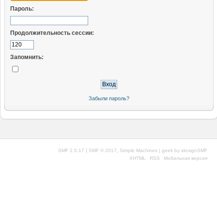
Пароль:
Продолжительность сессии:
Запомнить:
Забыли пароль?
|
,
SMF 2.0.17
SMF © 2017
Simple Machines
| geek by
idesignSMF
XHTML
RSS
Мобильная версия