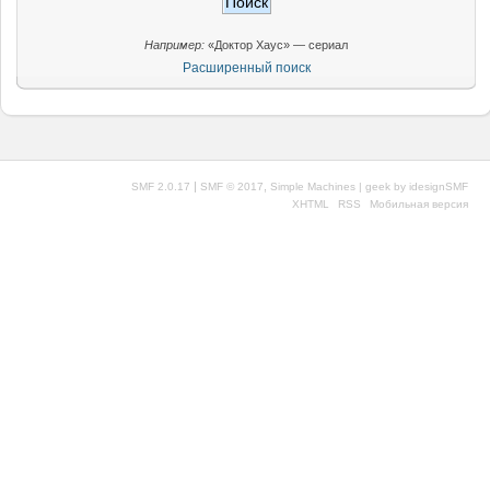
Например:
«Доктор Хаус» — сериал
Расширенный поиск
|
,
SMF 2.0.17
SMF © 2017
Simple Machines
| geek by
idesignSMF
XHTML
RSS
Мобильная версия