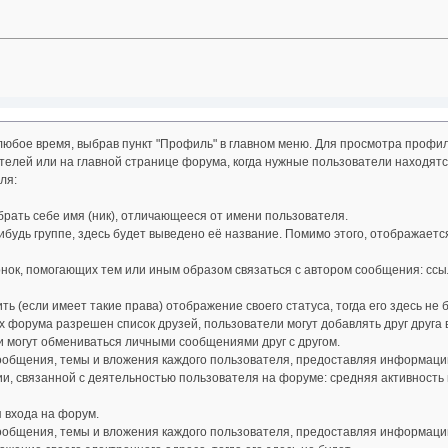
любое время, выбрав пункт "Профиль" в главном меню. Для просмотра профил
телей или на главной странице форума, когда нужные пользователи находят
ля:
рать себе имя (ник), отличающееся от имени пользователя.
нибудь группе, здесь будет выведено её название. Помимо этого, отображаетс
ок, помогающих тем или иным образом связаться с автором сообщения: ссылк
ь (если имеет такие права) отображение своего статуса, тогда его здесь не б
х форума разрешен список друзей, пользователи могут добавлять друг друга в
и могут обмениваться личными сообщениями друг с другом.
ообщения, темы и вложения каждого пользователя, предоставляя информацию
, связанной с деятельностью пользователя на форуме: средняя активность п
я входа на форум.
ообщения, темы и вложения каждого пользователя, предоставляя информацию