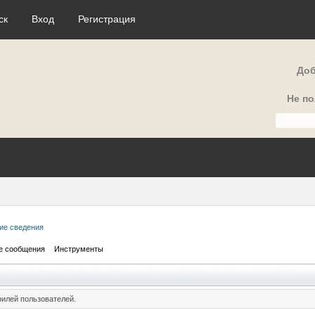
ск
Вход
Регистрация
Доб
Не п
ие сведения
е сообщения
Инструменты
илей пользователей.