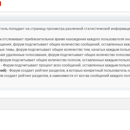
атель попадает на страницу просмотра различной статистической информаци
м отслеживает приблизительное время нахождения каждого пользователя онла
бщения, форум подсчитывает общее количество сообщений, оставленных ка
ые темы, форум подсчитывает общее количество тем, начатых каждым польз
чая удаленные голосования, форум подсчитывает общее количество голосов
 форум подсчитывает общее количество голосов, оставленных каждым польз
м
- Форум подсчитывает процент всех сообщений, оставленных каждым пользов
ний)
- Форум создает рейтинг разделов, в которых конкретный пользователь 
ум создает рейтинг разделов, в зависимости от кол-ва сообщений каждого по