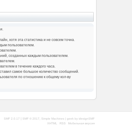
и.
йн, хотя эта статистика и не совсем точна.
ждым пользователем.
ователем.
аний, созданных каждым пользователем.
ователем.
ателем в течение каждого часа.
оставил самое большое количество сообщений.
льзователя по отношению к общему кол-ву
|
,
SMF 2.0.17
SMF © 2017
Simple Machines
| geek by
idesignSMF
XHTML
RSS
Мобильная версия