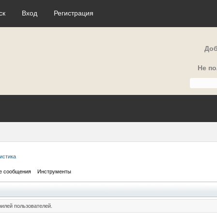
ск
Вход
Регистрация
Доб
Не п
истика
е сообщения
Инструменты
илей пользователей.