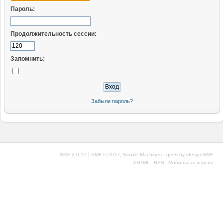
Пароль:
Продолжительность сессии:
Запомнить:
Забыли пароль?
|
,
SMF 2.0.17
SMF © 2017
Simple Machines
| geek by
idesignSMF
XHTML
RSS
Мобильная версия