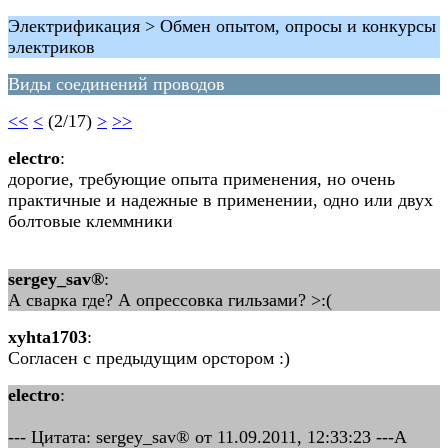
Электрификация > Обмен опытом, опросы и конкурсы
электриков
Виды соединений проводов
<<
<
(2/17)
>
>>
electro
:
дорогие, требующие опыта применения, но очень
практичные и надежные в применении, одно или двух
болтовые клеммники
sergey_sav®
:
А сварка где? А опрессовка гильзами? >:(
xyhta1703
:
Согласен с предыдущим орстором :)
electro
:
--- Цитата: sergey_sav® от 11.09.2011, 12:33:23 ---А