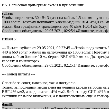
P.S. Нарисовал примерные схемы в приложении:
sylfaen
:
Чтобы подключить 30 кВт 3 фазы на кабель 1,5 кв. мм. нужно 
1000 вольт. Поэтому покупайте кабель медный ВВГ 4*4,0 кв. мм
мм.кв. Два трехфазных трансформатора 40 кВА 16/0,4 кВ будут 
Сообщения объединены: 29.05.2021, 02:25:14Извините, трансфо
Irbis016
:
--- Цитата: sylfaen от 29.05.2021, 02:23:45 ---Чтобы подключи
440 и 660 вольт, кабели на напряжения до 1000 вольт. Поэтому
длина кабеля больше 10 м., берите ВВГ 4*6,0 мм.кв. Два трехф
кабелях и контакторах.
Сообщения объединены: 29.05.2021, 02:25:14Извините, трансфо
--- Конец цитаты ---
Спасибо за совет, наверное, так и поступлю.
Только за последний месяц цена на медный кабель выросла на 2
ВВГ 4*6 мм2, а на двигатель 4*4 мм2. Либо заведу СИП-4*16 мм
счетчики прямого включения, а к полукосвенным еще и транс
danilll
:
Так,а какая длина сип 4х16 мм? при большой длине этого мало