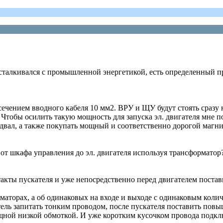
е сталкивался с промышленной энергетикой, есть определенный п
 сечением вводного кабеля 10 мм2. ВРУ и ЩУ будут стоять сразу 
. Чтобы осилить такую мощность для запуска эл. двигателя мн
 подвал, а также покупать мощный и соответственно дорогой магн
 от шкафа управления до эл. двигателя используя трансформатор
такты пускателя и уже непосредственно перед двигателем постав
торах, а об одинаковых на входе и выходе с одинаковым колич
тель запитать тонким проводом, после пускателя поставить пов
ной низкой обмоткой. И уже коротким кусочком провода подклю