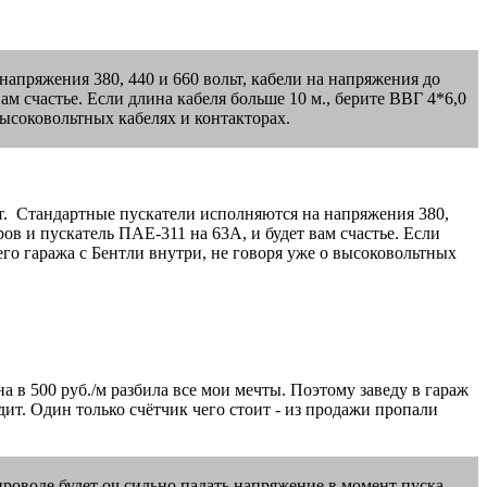
апряжения 380, 440 и 660 вольт, кабели на напряжения до
ам счастье. Если длина кабеля больше 10 м., берите ВВГ 4*6,0
высоковольтных кабелях и контакторах.
ольт. Стандартные пускатели исполняются на напряжения 380,
ров и пускатель ПАЕ-311 на 63А, и будет вам счастье. Если
его гаража с Бентли внутри, не говоря уже о высоковольтных
а в 500 руб./м разбила все мои мечты. Поэтому заведу в гараж
дит. Один только счётчик чего стоит - из продажи пропали
роводе будет оч сильно падать напряжение в момент пуска.