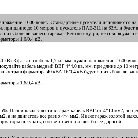
напряжение 1600 вольт. Стандартные пускатели исполняются на н
. при длине до 10 метров и пускатель ПАЕ-311 на 63А, и будет в
стоить больше вашего гаража с Бентли внутри, не говоря уже о 
рматоры 1,6/0,4 кВ.
ть 30 кВт 3 фазы на кабель 1,5 кв. мм. нужно напряжение 1600 в
 покупайте кабель медный ВВГ 4*4,0 кв. мм. при длине до 10 мет
азных трансформатора 40 кВА 16/0,4 кВ будут стоить больше ваш
рматоры 1,6/0,4 кВ.
5%. Планировал завести в гараж кабель ВВГ-нг 4*10 мм2, но цен
2, а на двигатель все равно 4*4 мм2. Иначе гараж золотой выхо
форматоры покупать, соответственно и щит более дорогой.
вато. У асинхронного движка большие пусковые токи-в тонком п