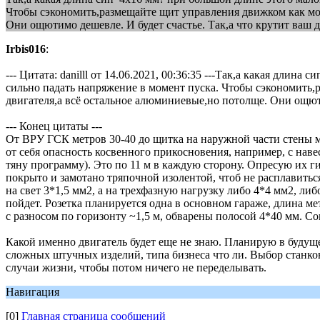
Чтобы сэкономить,размещайте щит управления движком как мож
Они ощютимо дешевле. И будет счастье. Так,а что крутит ваш 
Irbis016
:
--- Цитата: danilll от 14.06.2021, 00:36:35 ---Так,а какая дл
сильно падать напряжение в момент пуска. Чтобы сэкономить,
двигателя,а всё остальное алюминиевые,но потолще. Они ощюти
--- Конец цитаты ---
От ВРУ ГСК метров 30-40 до щитка на наружной части стены мо
от себя опасность косвенного прикосновения, например, с нав
тяну программу). Это по 11 м в каждую сторону. Опресую их 
покрыто и замотано тряпочной изолентой, чтоб не расплавиться
на свет 3*1,5 мм2, а на трехфазную нагрузку либо 4*4 мм2, ли
пойдет. Розетка планируется одна в основном гараже, длина метр
с разносом по горизонту ~1,5 м, обварены полосой 4*40 мм. Со
Какой именно двигатель будет еще не знаю. Планирую в будуще
сложных штучных изделий, типа бизнеса что ли. Выбор станков
случаи жизни, чтобы потом ничего не переделывать.
Навигация
[0]
Главная страница сообщений