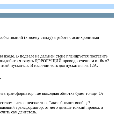
робел знаний (к моему стыду) в работе с асинхронными
на входе. В подвале на дальней стене планируется поставить
е понадобиться тянуть ДОРОГУЩИЙ провод, сечением от 6мм2
итный пускатель. В наличии есть два пускателя на 12А,
?
ить трансформатор, где выходная обмотка будет толще. От
еством витков неизвестно. Такие бывают вообще?
ышающий трансформатор, от него дальше тонкий провод, а
чить сам двигатель.