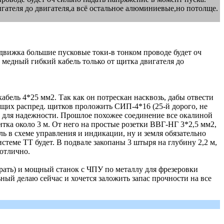
ателя до двигателя,а всё остальное алюминиевые,но потолще.
го движка большие пусковые токи-в тонком проводе будет оч
медный гибкий кабель только от щитка двигателя до
бель 4*25 мм2. Так как он потрескан насквозь, дабы отвести
ующих распред. щитков проложить СИП-4*16 (25-й дорого, не
й для надежности. Прошлое похожее соединение все окалиной
итка около 3 м. От него на простые розетки ВВГ-НГ 3*2,5 мм2,
ль в схеме управления и индикации, ну и земля обязательно
системе ТТ будет. В подвале закопаны 3 штыря на глубину 2,2 м,
 отлично.
брать) и мощный станок с ЧПУ по металлу для фрезеровки
ный делаю сейчас и хочется заложить запас прочности на все