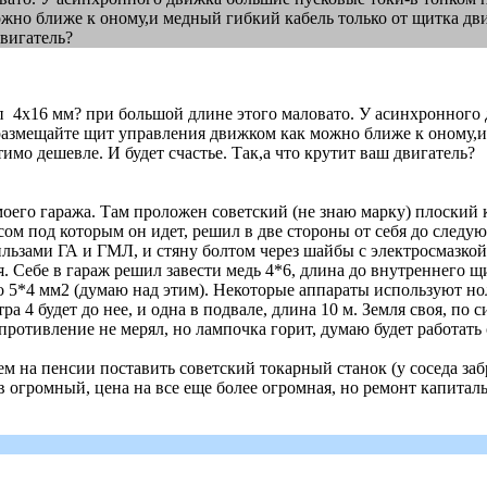
но ближе к оному,и медный гибкий кабель только от щитка двиг
двигатель?
ина сип 4х16 мм? при большой длине этого маловато. У асинхронно
размещайте щит управления движком как можно ближе к оному,и 
мо дешевле. И будет счастье. Так,а что крутит ваш двигатель?
его гаража. Там проложен советский (не знаю марку) плоский ка
есом под которым он идет, решил в две стороны от себя до след
гильзами ГА и ГМЛ, и стяну болтом через шайбы с электросмазко
. Себе в гараж решил завести медь 4*6, длина до внутреннего щ
бо 5*4 мм2 (думаю над этим). Некоторые аппараты используют но
а 4 будет до нее, и одна в подвале, длина 10 м. Земля своя, по 
противление не мерял, но лампочка горит, думаю будет работать
м на пенсии поставить советский токарный станок (у соседа за
 огромный, цена на все еще более огромная, но ремонт капиталь