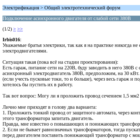
Электрификация > Общий электротехнический форум
Подключение асинхронного двигателя от слабой сети 380В
(1/2)
>
>>
Irbis016
:
Уважаемые братья электрики, так как я на практике никогда н
электродвигателями.
Ситуация такая (пока всё на стадии проектирования):
Есть гараж, питание сети на 220В, буду заводить в него 380В с
асинхронный электродвигатель 380В, предположим, на 30 кВт
(если учесть пусковые токи, то и больше), через весь гараж и
хотелось бы пустить их в работу.
Так вот вопрос: Могу ли я проложить провод сечением 1,5 мм2
Лично мне приходят в голову два варианта:
1. Проложить тонкий провод от защитного автомата, через кон
этого трансформатора запитать двигатель.
Правда, мне известно о повышающих и понижающих трансформа
2. Если не бывает равнозначных трансформаторов, тогда пуска
перед двигателем поставить понижающий трансформатор с мощ