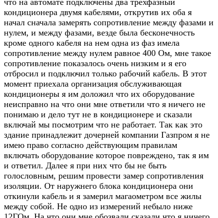
что на автомате подключены два трёхфазный
кондиционера двумя кабелями, открутив их оба я
начал сначала замерять сопротивление между фазами и
нулем, и между фазами, везде была бесконечность
кроме одного кабеля на нем одна из фаз имела
сопротивление между нулем равное 400 Ом, мне такое
сопротивление показалось очень низким и я его
отбросил и подключил только рабочий кабель. В этот
момент приехала организация обслуживающая
кондиционеры я им доложил что их оборудование
неисправно на что они мне ответили что я ничего не
понимаю и дело тут не в кондиционере и сказали
включай мы посмотрим что не работает. Так как это
здание принадлежит дочерней компании Газпром я не
имею право согласно действующим правилам
включать оборудование которое повреждено, так я им
и ответил. Далее я при них что бы не быть
голословным, решим провести замер сопротивления
изоляции. От наружнего блока кондиционера они
откинули кабель и я замерил магаометром все жилы
между собой. Не одно из измерений небыло ниже
12ГОм. На что они мне обозвали сказали что я ничего