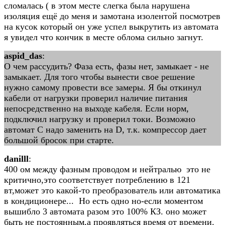
сломалась ( в этом месте слегка была нарушена
изоляция ещё до меня и замотана изолентой посмотрев
на кусок который он уже успел выкрутить из автомата
я увидел что кончик в месте облома сильно загнут.
aspid_das
:
О чем рассудить? Фаза есть, фазы нет, замыкает - не
замыкает. Для того чтобы вынести свое решение
нужно самому провести все замеры. Я бы откинул
кабели от нагрузки проверил наличие питания
непосредственно на выходе кабеля. Если норм,
подключил нагрузку и проверил токи. Возможно
автомат С надо заменить на D, т.к. компрессор дает
большой бросок при старте.
danilll
:
400 ом между фазным проводом и нейтралью это не
критично,это соответствует потреблению в 121
вт,может это какой-то преобразователь или автоматика
в кондиционере... Но есть одно но-если моментом
вышибло 3 автомата разом это 100% КЗ. оно может
быть не постоянным,а проявляться время от времени.