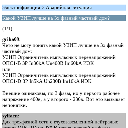
Электрификация > Аварийная ситуация
Какой УЗИП лучше на 3х фазный частный дом?
(1/1)
griha09
:
Чето не могу понять какой УЗИП лучше на 3х фазный
частный дом:
УЗИП Ограничитель импульсных перенапряжений
ОПС1-B 3Р In30kA Un400B Im60kA ИЭК
или
УЗИП Ограничитель импульсных перенапряжений
ОПС1-D 3Р In5kA Un230B Im10kA ИЭК
Внешне одинаковы, по 3 фазы, но у первого рабочее
напряжение 400в, а у второго - 230в. Вот это вызывает
непонятки.
sylfaen
:
Для трехфазной сети с глухозаземленной нейтралью
ставят ОПС-1D на 230 В между каждой из фаз и