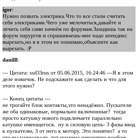
igor
:
Нужно позвать электрика.Что то все стали считать
себя электриками.Чего уже мелочиться,давайте и
лечить себя сами начнём по форумам.Заходишь так на
форум хирургов и спрашиваешь-мне надо апендикс
вырезать,но я в этом не понимаю,объясните как
вырезать. :P
danilll
:
--- Цитата: ssd33rus от 05.06.2015, 16:24:46 ---Я в этом
деле новичок. Не подскажите как сделать и что для
этого нужно?
--- Конец цитаты ---
не трогайте блок контакты,это ненадёжно. Пускатели
же оба одинаковые, нормально включонные? тогда
просто катушку нового подключаете параллельно
катушке имеющегося. ну и силовую цепь- 3 фазы ввод
к пускателю, 3 от него к мотору. Это понятно? а то
что вы нарисовали ,тут нихрена непонятно вообще