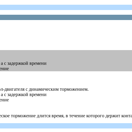
, а с задержкой времени
ение
оп эл-двигателя с динамическим торможением.
, а с задержкой времени
ение
еское торможение длится время, в течение которого держит конт