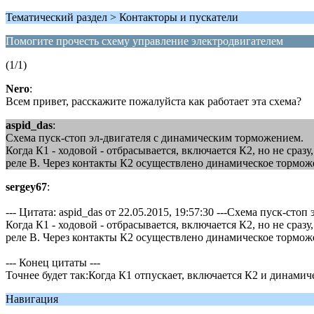
Тематический раздел > Контакторы и пускатели
Помогите прочесть схему управление электродвигателем
(1/1)
Nero
:
Всем привет, расскажите пожалуйста как работает эта схема?
aspid_das
:
Схема пуск-стоп эл-двигателя с динамическим торможением.
Когда К1 - ходовой - отбрасывается, включается К2, но не сразу
реле В. Через контакты К2 осуществлено динамическое тормож
sergey67
:
--- Цитата: aspid_das от 22.05.2015, 19:57:30 ---Схема пуск-ст
Когда К1 - ходовой - отбрасывается, включается К2, но не сразу
реле В. Через контакты К2 осуществлено динамическое тормож
--- Конец цитаты ---
Точнее будет так:Когда К1 отпускает, включается К2 и динамич
Навигация