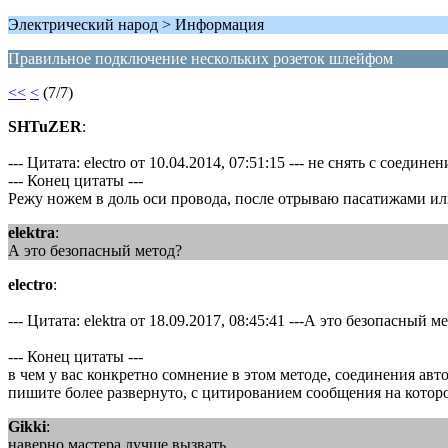
Электрический народ > Информация
Правильное подключение нескольких розеток шлейфом
<<
<
(7/7)
SHTuZER
:
--- Цитата: electro от 10.04.2014, 07:51:15 --- не снять с соединен
--- Конец цитаты ---
Режу ножем в доль оси провода, после отрываю пасатижами или
elektra
:
А это безопасный метод?
electro
:
--- Цитата: elektra от 18.09.2017, 08:45:41 ---А это безопасный м
--- Конец цитаты ---
в чем у вас конкретно сомнение в этом методе, соединения авт
пишите более развернуто, с цитированием сообщения на которо
Gikki
:
наверно мастера лучше вызвать