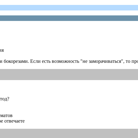
ия
 бокорезами. Если есть возможность "не заморачиваться", то пр
етод?
оматов
е отвечаете