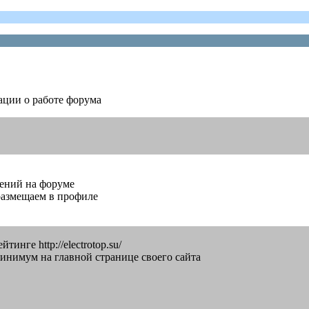
ции о работе форума
щений на форуме
 размещаем в профиле
инге http://electrotop.su/
минимум на главной странице своего сайта