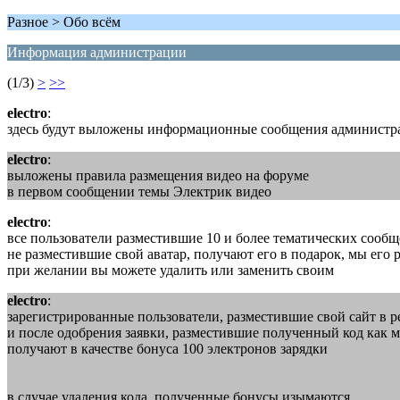
Разное > Обо всём
Информация администрации
(1/3)
>
>>
electro
:
здесь будут выложены информационные сообщения администра
electro
:
выложены правила размещения видео на форуме
в первом сообщении темы Электрик видео
electro
:
все пользователи разместившие 10 и более тематических сооб
не разместившие свой аватар, получают его в подарок, мы его
при желании вы можете удалить или заменить своим
electro
:
зарегистрированные пользователи, разместившие свой сайт в рейт
и после одобрения заявки, разместившие полученный код как 
получают в качестве бонуса 100 электронов зарядки
в случае удаления кода, полученные бонусы изымаются