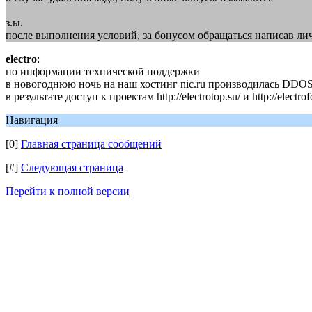
з.ы.
после выполнения условий, за бонусом обращаться написав ли
electro
:
по информации технической поддержки
в новогоднюю ночь на наш хостинг nic.ru производилась DDOS
в результате доступ к проектам http://electrotop.su/ и http://elect
Навигация
[0]
Главная страница сообщений
[#]
Следующая страница
Перейти к полной версии