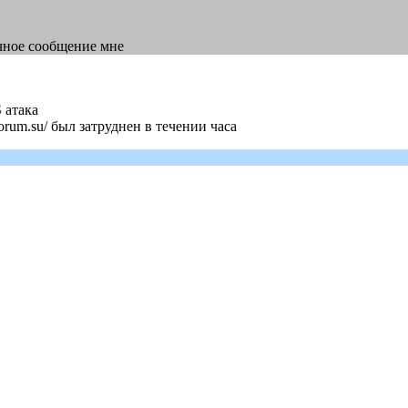
чное сообщение мне
 атака
roforum.su/ был затруднен в течении часа